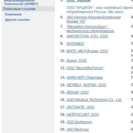
5.
ООО "Арцион
ООО "АРЦИОН" - ваш надежный партн
оборудования в России. Мы пред...
6.
ЗАО Научно-производственная
фирма "АЗ"
7.
"МегаМед Корпорэйшн" -
Р
медицинское оборудование
8.
АМПЛИТУДА, НТЦ, ООО
9.
INVIOMED
Р
10.
ВИПС-МЕД Фирма, ООО
о
11.
Кранц, ООО
12.
ООО "ВестМедГрупп"
13.
НИКИ МЛТ-Поволжье
14.
МЕДВЕА, ФИРМА, ООО
15.
ДИАэМ, ООО
16.
VADI Medical Technology Co., Ltd.
17.
ЛАТТАНТЕ, ООО
18.
НЕЙРОСОФТ, ООО
19.
ООО Бодрееру
20.
ЗАО Медспас