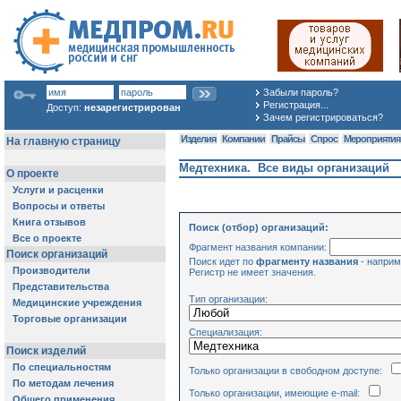
Забыли пароль?
Регистрация...
Доступ:
незарегистрирован
Зачем регистрироваться?
Изделия
Компании
Прайсы
Спрос
Мероприяти
Медтехника. Все виды организаций
Поиск (отбор) организаций:
Фрагмент названия компании:
Поиск идет по
фрагменту названия
- наприм
Регистр не имеет значения.
Тип организации:
Специализация:
Только организации в свободном доступе:
Только организации, имеющие e-mail: