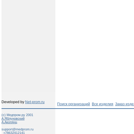
Developed by
Net-prom.ru
Поиск организаций
Все изделия
Заказ изд
(c) Медпром.ру 2001
А.Яблуновский
А.Акопянц
support@medprom.ru
+78632412141