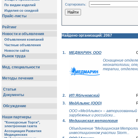
Сортировать:
Найдено организаций: 2067
1.
МЕДМАРИН, ООО
Оснащение отделе
неонатологии, опе
терапии, отделени
2.
ИП Яблуновский
3.
МедАльянс (ООО)
ООО «МедАльянс» – авторизованный 
зарубежных и российски...
4.
Медицинская метрология
Объединение "Медицинская Метрологи
инвестиционном участии Storm...