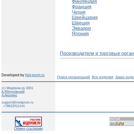
Финляндия
Франция
Чехия
Швейцария
Швеция
Эквадор
Япония
Производители и торговые орган
Developed by
Net-prom.ru
Поиск организаций
Все изделия
Заказ изд
(c) Медпром.ру 2001
А.Яблуновский
А.Акопянц
support@medprom.ru
+78632412141
Обмен ссылками