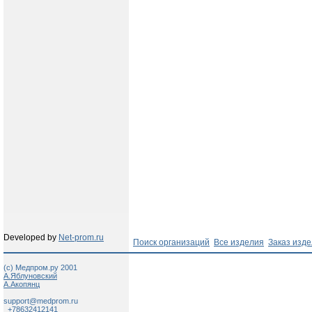
Developed by
Net-prom.ru
Поиск организаций
Все изделия
Заказ изд
(c) Медпром.ру 2001
А.Яблуновский
А.Акопянц
support@medprom.ru
+78632412141