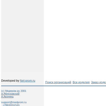
Developed by
Net-prom.ru
Поиск организаций
Все изделия
Заказ изд
(c) Медпром.ру 2001
А.Яблуновский
А.Акопянц
support@medprom.ru
+78632412141