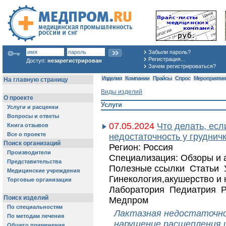
Забыли пароль?
Регистрация...
Доступ:
незарегистрирован
Зачем регистрироваться?
Изделия
Компании
Прайсы
Спрос
Мероприяти
Виды изделий
Услуги
07.05.2024
Что делать, есл
недостаточность у груднич
Регион: Россия
Специализация: Обзоры и
Полезные ссылки Статьи 
Гинекология,акушерство и
Лаборатория Педиатрия Р
Медпром
Лактазная недостаточн
нарушение расщепления 