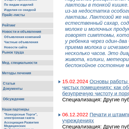
лактозы в тонкой кишке
из-за недостатка особо
лактазы. Лактозой же н
естественный сахар, со
молоке и молочных проду
говорят симптомы, кот
у ребенка через один-два
приема молока и исчеза
несколько часов. Это диа
живота, колики, метеори
беспокойное состояние 
15.02.2024
Основы работы 
чистых помещениях: как об
безупречную чистоту и пор
Специализация: Другие пу
06.12.2022
Печати и штамп
учреждениях
Специализация: Другие пу