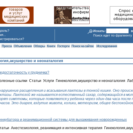
ароль?
Искать:
в
я...
Поиск идет по фрагменту 
истрироваться?
я
Пресса
Объявления
Обзоры
Книги
Госторги
Поиск на сайтах
Исследования
огия,акушерство и неонаталогия
недостаточность у грудничка?
олезные ссылки Статьи Услуги Гинекология,акушерство и неонаталогия Л
арушение расщепления и всасывания лактозы в тонкой кишке. Оно происх
тазы. Лактозой же называется естественный сахар, содержащийся в мол
орят симптомы, которые появляются у ребенка через один-два часа после
 часов. Это диарея, вздутие живота, колики, метеоризм, общее беспокойно
 инкубатора и реанимационной системы для выхаживания новорожденных
татьи Анестезиология, реанимация и интенсивная терапия Гинекология,аку