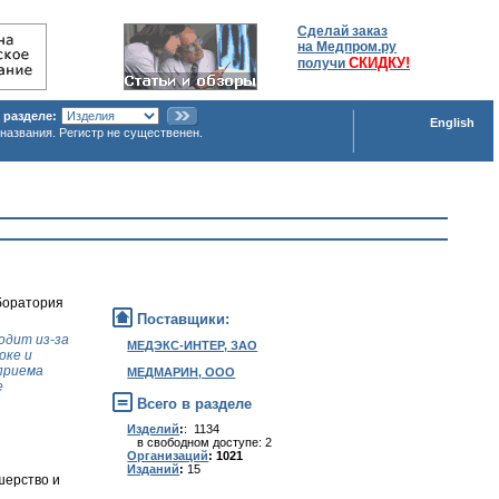
Сделай заказ
на Медпром.ру
СКИДКУ!
получи
 разделе:
English
названия. Регистр не существенен.
аборатория
Поставщики:
одит из-за
МЕДЭКС-ИНТЕР, ЗАО
оке и
 приема
МЕДМАРИН, ООО
е
Всего в разделе
Изделий
:
: 1134
в свободном доступе: 2
Организаций
: 1021
Изданий
:
15
шерство и