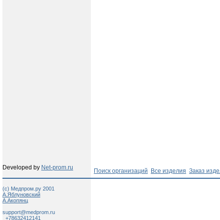
Developed by
Net-prom.ru
Поиск организаций
Все изделия
Заказ изд
(c) Медпром.ру 2001
А.Яблуновский
А.Акопянц
support@medprom.ru
+78632412141