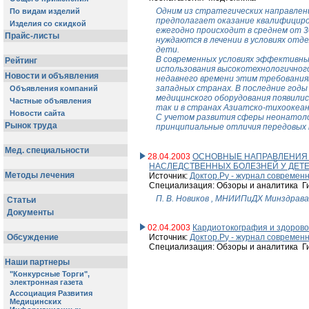
Одним из стратегических направлен
предполагает оказание квалифициро
ежегодно происходит в среднем от 3
нуждаются в лечении в условиях от
дети.
В современных условиях эффективны
использования высокотехнологичног
недавнего времени этим требования
западных странах. В последние год
медицинского оборудования появилис
так и в странах Азиатско-тихоокеанс
С учетом развития сферы неонатологи
принципиальные отличия передовых 
28.04.2003
ОСНОВНЫЕ НАПРАВЛЕНИЯ 
НАСЛЕДСТВЕННЫХ БОЛЕЗНЕЙ У ДЕТ
Источник:
Доктор.Ру - журнал совреме
Специализация: Обзоры и аналитика Г
П. В. Новиков , МНИИПиДХ Минздрава 
02.04.2003
Кардиотокография и здорово
Источник:
Доктор.Ру - журнал совреме
Специализация: Обзоры и аналитика Г