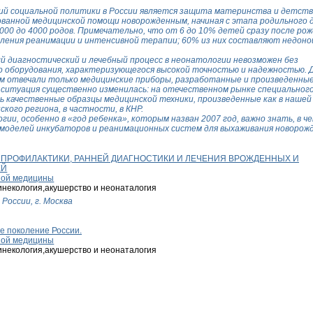
ий социальной политики в России является защита материнства и детств
ванной медицинской помощи новорожденным, начиная с этапа родильного д
000 до 4000 родов. Примечательно, что от 6 до 10% детей сразу после ро
деления реанимации и интенсивной терапии; 60% из них составляют недон
й диагностический и лечебный процесс в неонатологии невозможен без
о оборудования, характеризующегося высокой точностью и надежностью. 
м отвечали только медицинские приборы, разработанные и произведенные
ы ситуация существенно изменилась: на отечественном рынке специальног
ь качественные образцы медицинской техники, произведенные как в нашей
кого региона, в частности, в КНР.
и, особенно в «год ребенка», которым назван 2007 год, важно знать, в ч
моделей инкубаторов и реанимационных систем для выхаживания новорож
ПРОФИЛАКТИКИ, РАННЕЙ ДИАГНОСТИКИ И ЛЕЧЕНИЯ ВРОЖДЕННЫХ И
ЕЙ
нной медицины
инекология,акушерство и неонаталогия
России, г. Москва
е поколение России.
нной медицины
инекология,акушерство и неонаталогия