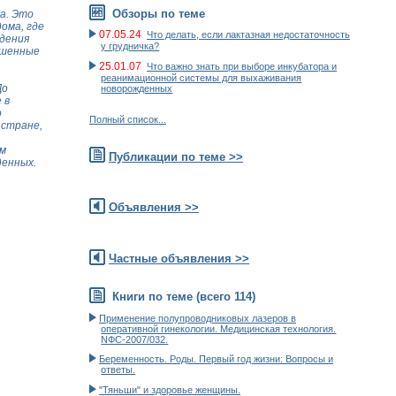
Обзоры по теме
а. Это
ома, где
07.05.24
Что делать, если лактазная недостаточность
ждения
у грудничка?
ошенные
25.01.07
Что важно знать при выборе инкубатора и
реанимационной системы для выхаживания
До
новорожденных
 в
о
Полный список...
 стране,
ем
Публикации по теме >>
денных.
Объявления >>
Частные объявления >>
Книги по теме (всего 114)
Применение полупроводниковых лазеров в
оперативной гинекологии. Медицинская технология.
NФС-2007/032.
Беременность. Роды. Первый год жизни: Вопросы и
ответы.
"Тяньши" и здоровье женщины.