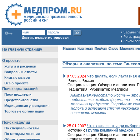
Забыли п
Регистраци
Доступ:
незарегистрирован
Зачем рег
Изделия
Компании
Прайсы
Спрос
Мероприяти
Обзоры и аналитика по теме Гинекол
07.05.2024
Что делать, если лактазная 
Регион: Россия
Специализация: Обзоры и аналитика П
Педиатрия Рубрикатор Медпром
Лактазная недостаточность — это н
недостатка особого фермента — лак
молочных продуктах. О проблеме гов
молока и исчезают спустя несколько
состояние малыша.
25.01.2007
Что важно знать при выборе
Источник:
Группа компаний Медкор
Специализация: Обзоры и аналитика С
неонаталогия Медтехника