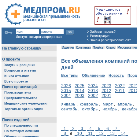
Забыли пароль?
Регистрация...
Доступ:
незарегистрирован
Зачем регистрироваться?
Изделия
Компании
Прайсы
Спрос
Мероприяти
Все объявления компаний по
дней
Все типы
Объявление
Новость
Про
2026
2025
2024
2023
2022
202
2015
2014
2013
2012
2011
201
2004
2003
2002
2001
январь
,
февраль
,
март
,
апрель
,
сентябь
,
октябрь
,
ноябрь
,
декабр
_1_
_2_
_3_
_4_
_5_
_6_
_7_
_8_
9
_10_
_11_
_12_
_13_
_14_