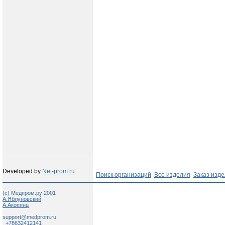
Developed by
Net-prom.ru
Поиск организаций
Все изделия
Заказ изд
(c) Медпром.ру 2001
А.Яблуновский
А.Акопянц
support@medprom.ru
+78632412141