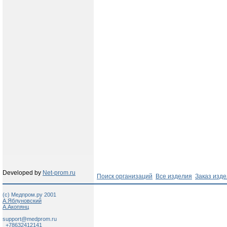
Developed by
Net-prom.ru
Поиск организаций
Все изделия
Заказ изд
(c) Медпром.ру 2001
А.Яблуновский
А.Акопянц
support@medprom.ru
+78632412141