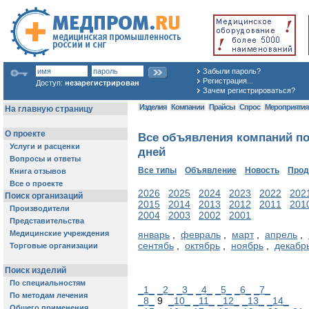
Забыли пароль?
Регистрация...
Доступ:
незарегистрирован
Зачем регистрироваться?
Изделия
Компании
Прайсы
Спрос
Мероприяти
Все объявления компаний по
дней
Все типы
Объявление
Новость
Про
2026
2025
2024
2023
2022
202
2015
2014
2013
2012
2011
201
2004
2003
2002
2001
январь
,
февраль
,
март
,
апрель
,
сентябь
,
октябрь
,
ноябрь
,
декабр
_1_
_2_
_3_
_4_
_5_
_6_
_7_
_8_
9
_10_
_11_
_12_
_13_
_14_