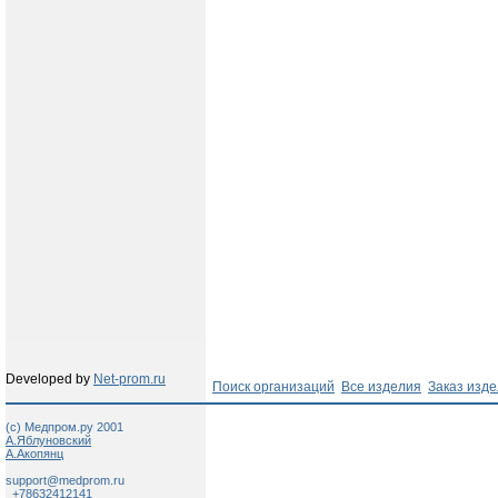
Developed by
Net-prom.ru
Поиск организаций
Все изделия
Заказ изд
(c) Медпром.ру 2001
А.Яблуновский
А.Акопянц
support@medprom.ru
+78632412141