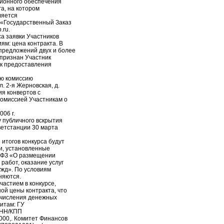
ионного обеспечения
а, на котором
ляется
«Государственный Заказ
.ru.
а заявки Участников
ям: цена контракта. В
предложений двух и более
 признан Участник
к предоставления
ую комиссию
л. 2-я Жерновская, д.
ия конвертов с
комиссией Участникам о
06 г.
 публичного вскрытия
ветстанции 30 марта
итогов конкурса будут
и, установленные
4-ФЗ «О размещении
 работ, оказание услуг
ужд». По условиям
няются.
частием в конкурсе,
ой цены контракта, что
ечисления денежных
итам: ГУ
ИНН/КПП
00,. Комитет Финансов