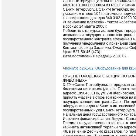
Санкт-Петербурга (ИНН/КПП 7830002430/
40201810100000000024 в ГРКЦ ГУ Банка 
Санкт-Петербургу, г. Санкт-Петербург, л/с
указанием в поле 104 платежного поруче
классификации доходов 840 3 02 01020 02
«Назначение платежа» - текста «обеспеч
в срок до 24 марта 2006 г.
Победитель конкурса должен будет пред
исполнения государственного контракта 
государственного контракта в течение 14
получения уведомления о признании зая
Контактные лица Заказчика: Омарова Соф
/факс 527-50-45 (473).
Дата поступления в редакцию: 20.02.
__________________________________
>
Конкурс p261-82: Оборудование для каб
ГУ «СПБ ГОРОДСКАЯ СТАНЦИЯ ПО БО
ЖИВОТНЫХ»
3. ГУ «Санкт-Петербургская городская ст
болезнями животных» (далее - Горветста
адресу: 195043, СПб, ул. 2-я Жерновская,
принять участие в открытом конкурсе на
государственного контракта Санкт-Петерб
оборудования для кабинета интенсивной
государственных нужд Санкт-Петербурга.
Начальная цена государственного контрак
Источник финансирования: бюджет Санкт-
Предмет государственного контракта: по
кабинета интенсивной терапии по адресу:
46, в течение 2-го - 3-го кварталов, по гр
согласованному с Заказчиком, с оплатой п