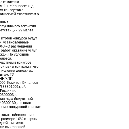
ую комиссию
л. 2-я Жерновская, д.
ия конвертов с
комиссией Участникам о
06 г.
 публичного вскрытия
ветстанции 29 марта
итогов конкурса будут
и, установленные
4-ФЗ «О размещении
 работ, оказание услуг
ужд». По условиям
няются.
частием в конкурсе,
ой цены контракта, что
ечисления денежных
итам: ГУ
ИНН/КПП
000. Комитет Финансов
783801001), р/с
России по
 0390003, с
ния кода бюджетной
 0300130, а в поле
ение конкурсной заявки»
ставить обеспечение
в размере 10% от цены
 дней с момента
вки выигравшей.