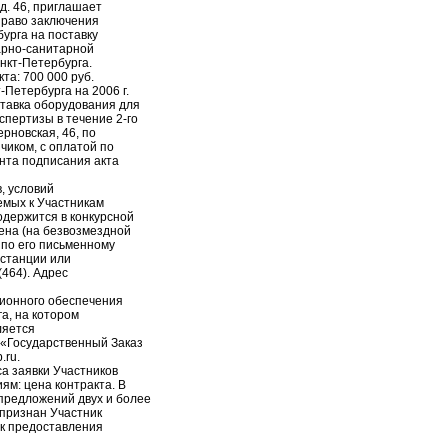
 д. 46, приглашает
 право заключения
урга на поставку
арно-санитарной
нкт-Петербурга.
та: 700 000 руб.
Петербурга на 2006 г.
ставка оборудования для
пертизы в течение 2-го
ерновская, 46, по
чиком, с оплатой по
ента подписания акта
, условий
емых к Участникам
одержится в конкурсной
ена (на безвозмездной
 по его письменному
тстанции или
(464). Адрес
ионного обеспечения
а, на котором
ляется
«Государственный Заказ
.ru.
а заявки Участников
ям: цена контракта. В
предложений двух и более
 признан Участник
к предоставления