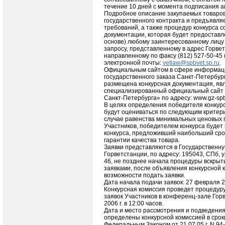
течение 10 дней с момента подписания ак
Подробное описание закупаемых товаров
государственного контракта и предъявля
требований, а также процедур конкурса с
документации, которая будет предоставл
основе) любому заинтересованному лицу
запросу, представленному в адрес Горве
направленному по факсу (812) 527-50-45 
электронной почты:
vetlaw@spbvet.sp.ru
.
Официальным сайтом в сфере информац
государственного заказа Санкт-Петербург
размещена конкурсная документация, яв
специализированный официальный сайт 
Санкт-Петербурга» по адресу: www.gz-spb
В целях определения победителя конкурс
будут оцениваться по следующим критери
случае равенства минимальных ценовых 
Участников, победителем конкурса будет
конкурса, предложивший наибольший сро
гарантии качества товара.
Заявки представляются в Государственн
Горветстанции, по адресу: 195043, СПб, у
46, не позднее начала процедуры вскрыт
заявками, после объявления конкурсной 
возможности подать заявки.
Дата начала подачи заявок: 27 февраля 20
Конкурсная комиссия проведет процедуру
заявок Участников в конференц-зале Гор
2006 г. в 12:00 часов.
Дата и место рассмотрения и подведения 
определены конкурсной комиссией в срок
Федеральным Законом от 21.07.05 г. N 9