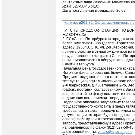
Контактные лица Заказчика: Мамлеева Дж
/факс 527-50-45 (410).
Дата поступления в редакцию: 20.02.
__________________________________
>
Конкурс p261-81: Офтальмологическое 
ГУ «СПБ ГОРОДСКАЯ СТАНЦИЯ ПО БО
ЖИВОТНЫХ»
2. ГУ «Санкт-Петербургская городская ст
болезнями животных» (далее - Горветста
адресу: 195043, СПб, ул. 2-я Жерновская,
принять участие в открытом конкурсе на
государственного контракта Санкт-Петерб
офтальмологического оборудования для 
Санкт-Петербурга.
Начальная цена государственного контрак
Источник финансирования: бюджет Санкт-
Предмет государственного контракта: пос
эксплуатацию) офтальмологического обор
2-я Жерновская, д. 46, в течение 2-го, 3-г
графику поставки, согласованному с Заказ
шт., с оплатой по факту поставки, в тече
подписания акта приемки - передачи.
Подробное описание закупаемых товаров
государственного контракта и предъявля
требований, а также процедур конкурса с
документации, которая будет предоставл
основе) любому заинтересованному лицу
запросу, представленному в адрес Горве
направленному по факсу (812) 527-50-45 
электронной почты:
vetlaw@spbvet.sp.ru
.