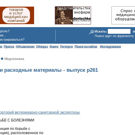
ароль?
Искать:
в
я...
Поиск идет по фрагменту 
истрироваться?
ия
Пресса
Объявления
Обзоры
Книги
Госторги
Поиск на сайтах
Исследования
Медтехника
и расходные материалы - выпуск p261
ораторий ветеринарно-санитарной экспертизы
РЬБЕ С БОЛЕЗНЯМИ
анция по борьбе с
нция), расположенное по