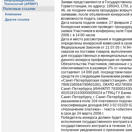
Заявки представляются в Государственн
Горветстанции, по адресу: 195043, СПб, у
46, не позднее начала процедуры вскрыт
заявками, после объявления конкурсной 
возможности подать заявки.
Дата начала подачи заявок: 27 февраля 20
Конкурсная комиссия проведет процедуру
заявок Участников в конференц-зале Гор
2006 г. в 14:00 часов.
Дата и место рассмотрения и подведения 
определены конкурсной комиссией в срок
Федеральным Законом от 21.07.05 г. N 9
заказов на поставки товаров, выполнение
для государственных и муниципальных н
данного конкурса преференции не приме
Обязательства Участников, связанные с у
обеспечиваются в размере 2% от начальн
составляет 14 000 руб. посредством пер
средств по следующим банковским реквиз
«Санкт-Петербургская горветстанция», 
7806158564/780601001, ОКАТО 40278565
Санкт-Петербурга (ИНН/КПП 7830002430/
40201810100000000024 в ГРКЦ ГУ Банка 
Санкт-Петербургу, г. Санкт-Петербург, л/с
указанием в поле 104 платежного поруче
классификации доходов 840 3 02 01020 02
«Назначение платежа» - текста «обеспеч
в срок до 24 марта 2006 г.
Победитель конкурса должен будет пред
исполнения государственного контракта 
государственного контракта в течение 14
получения уведомления о признании зая