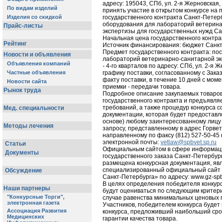
адресу: 195043, СПб, ул. 2-я Жерновская,
принять участие в открытом конкурсе на
государственного контракта Санкт-Петерб
оборудования для лабораторий ветерин
экспертизы для государственных нужд Са
Начальная цена государственного контрак
Источник финансирования: бюджет Санкт-
Предмет государственного контракта: по
лабораторий ветеринарно-санитарной экс
- 4-го кварталов по адресу: СПб, ул. 2-я Ж
графику поставки, согласованному с Заказ
факту поставки, в течение 10 дней с мом
приемки - передачи товара.
Подробное описание закупаемых товаров
государственного контракта и предъявля
требований, а также процедур конкурса с
документации, которая будет предоставл
основе) любому заинтересованному лицу
запросу, представленному в адрес Горве
направленному по факсу (812) 527-50-45 
электронной почты:
vetlaw@spbvet.sp.ru
Официальным сайтом в сфере информац
государственного заказа Санкт-Петербург
размещена конкурсная документация, яв
специализированный официальный сайт 
Санкт-Петербурга» по адресу: www.gz-spb
В целях определения победителя конкурс
будут оцениваться по следующим критери
случае равенства минимальных ценовых 
Участников, победителем конкурса будет
конкурса, предложивший наибольший сро
гарантии качества товара.