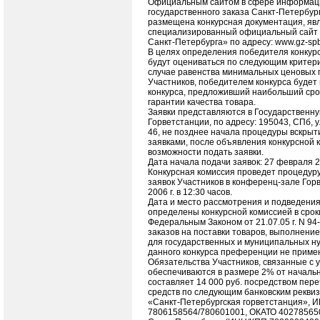
Официальным сайтом в сфере информац
государственного заказа Санкт-Петербург
размещена конкурсная документация, яв
специализированный официальный сайт 
Санкт-Петербурга» по адресу: www.gz-spb
В целях определения победителя конкурс
будут оцениваться по следующим критери
случае равенства минимальных ценовых 
Участников, победителем конкурса будет
конкурса, предложивший наибольший сро
гарантии качества товара.
Заявки представляются в Государственн
Горветстанции, по адресу: 195043, СПб, у
46, не позднее начала процедуры вскрыт
заявками, после объявления конкурсной 
возможности подать заявки.
Дата начала подачи заявок: 27 февраля 20
Конкурсная комиссия проведет процедуру
заявок Участников в конференц-зале Гор
2006 г. в 12:30 часов.
Дата и место рассмотрения и подведения 
определены конкурсной комиссией в срок
Федеральным Законом от 21.07.05 г. N 9
заказов на поставки товаров, выполнение
для государственных и муниципальных н
данного конкурса преференции не приме
Обязательства Участников, связанные с у
обеспечиваются в размере 2% от начальн
составляет 14 000 руб. посредством пер
средств по следующим банковским реквиз
«Санкт-Петербургская горветстанция», 
7806158564/780601001, ОКАТО 402785650