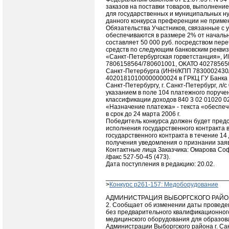
заказов на поставки товаров, выполнение
для государственных и муниципальных н
данного конкурса преференции не приме
Обязательства Участников, связанные с у
обеспечиваются в размере 2% от начальн
составляет 50 000 руб. посредством пер
средств по следующим банковским реквиз
«Санкт-Петербургская горветстанция», 
7806158564/780601001, ОКАТО 40278565
Санкт-Петербурга (ИНН/КПП 7830002430/
40201810100000000024 в ГРКЦ ГУ Банка 
Санкт-Петербургу, г. Санкт-Петербург, л/с
указанием в поле 104 платежного поруче
классификации доходов 840 3 02 01020 02
«Назначение платежа» - текста «обеспеч
в срок до 24 марта 2006 г.
Победитель конкурса должен будет пред
исполнения государственного контракта 
государственного контракта в течение 14
получения уведомления о признании зая
Контактные лица Заказчика: Омарова Соф
/факс 527-50-45 (473).
Дата поступления в редакцию: 20.02.
__________________________________
>
Конкурс p261-157: Медоборудование
АДМИНИСТРАЦИЯ ВЫБОРГСКОГО РАЙО
2. Сообщает об изменении даты проведен
без предварительного квалификационного
медицинского оборудования для образо
Администрации Выборгского района г. Са