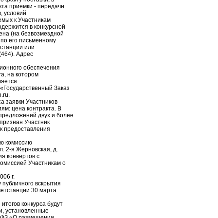
та приемки - передачи.
, условий
емых к Участникам
одержится в конкурсной
ена (на безвозмездной
 по его письменному
тстанции или
(464). Адрес
ионного обеспечения
а, на котором
ляется
«Государственный Заказ
.ru.
а заявки Участников
ям: цена контракта. В
предложений двух и более
 признан Участник
к предоставления
ую комиссию
л. 2-я Жерновская, д.
ия конвертов с
комиссией Участникам о
06 г.
 публичного вскрытия
ветстанции 30 марта
итогов конкурса будут
и, установленные
4-ФЗ «О размещении