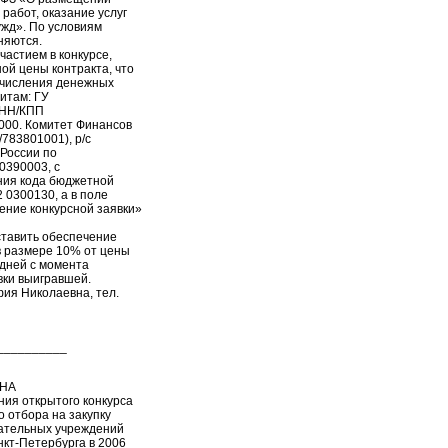
 работ, оказание услуг
ужд». По условиям
няются.
частием в конкурсе,
ой цены контракта, что
ечисления денежных
итам: ГУ
ИНН/КПП
000. Комитет Финансов
783801001), р/с
России по
 0390003, с
ния кода бюджетной
 0300130, а в поле
ение конкурсной заявки»
ставить обеспечение
в размере 10% от цены
 дней с момента
вки выигравшей.
ия Николаевна, тел.
__________
НА
ия открытого конкурса
 отбора на закупку
вательных учреждений
нкт-Петербурга в 2006