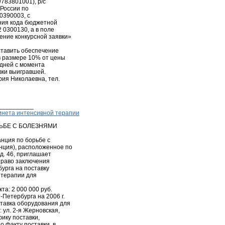
783801001), р/с
России по
 0390003, с
ния кода бюджетной
 0300130, а в поле
ение конкурсной заявки»
ставить обеспечение
в размере 10% от цены
 дней с момента
вки выигравшей.
ия Николаевна, тел.
__________
инета интенсивной терапии
РЬБЕ С БОЛЕЗНЯМИ
анция по борьбе с
нция), расположенное по
 д. 46, приглашает
 право заключения
урга на поставку
 терапии для
та: 2 000 000 руб.
Петербурга на 2006 г.
ставка оборудования для
 ул. 2-я Жерновская,
афику поставки,
о факту поставки, в