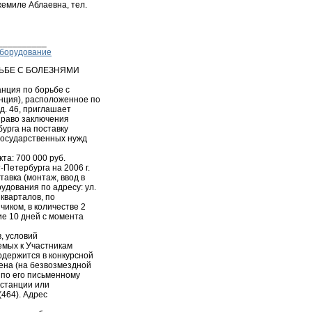
емиле Аблаевна, тел.
__________
оборудование
РЬБЕ С БОЛЕЗНЯМИ
анция по борьбе с
нция), расположенное по
 д. 46, приглашает
 право заключения
урга на поставку
государственных нужд
та: 700 000 руб.
Петербурга на 2006 г.
тавка (монтаж, ввод в
удования по адресу: ул.
о кварталов, по
чиком, в количестве 2
ние 10 дней с момента
, условий
емых к Участникам
одержится в конкурсной
ена (на безвозмездной
 по его письменному
тстанции или
(464). Адрес