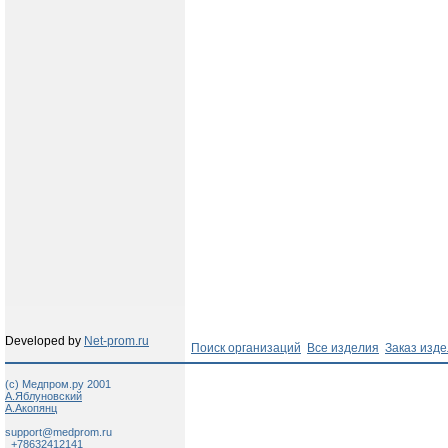
Developed by
Net-prom.ru
Поиск организаций
Все изделия
Заказ изд
(c) Медпром.ру 2001
А.Яблуновский
А.Акопянц
support@medprom.ru
+78632412141