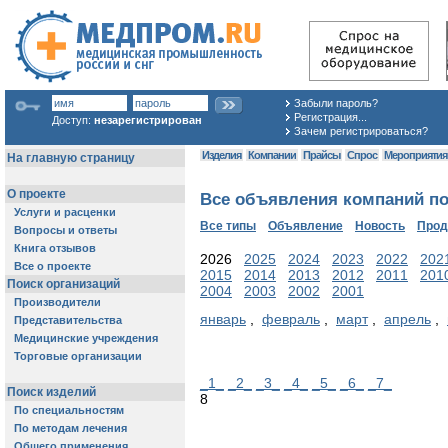
Забыли пароль?
Регистрация...
Доступ:
незарегистрирован
Зачем регистрироваться?
Изделия
Компании
Прайсы
Спрос
Мероприяти
Все объявления компаний по
Все типы
Объявление
Новость
Про
2026
2025
2024
2023
2022
202
2015
2014
2013
2012
2011
201
2004
2003
2002
2001
январь
,
февраль
,
март
,
апрель
,
_1_
_2_
_3_
_4_
_5_
_6_
_7_
8