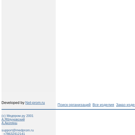
Developed by
Net-prom.ru
Поиск организаций
Все изделия
Заказ изд
(c) Медпром.ру 2001
А.Яблуновский
А.Акопянц
support@medprom.ru
+78632412141