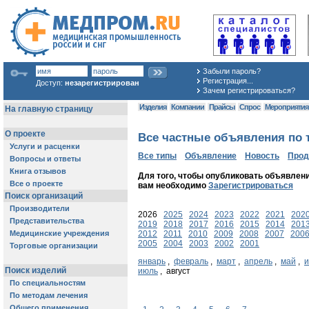
Забыли пароль?
Регистрация...
Доступ:
незарегистрирован
Зачем регистрироваться?
Изделия
Компании
Прайсы
Спрос
Мероприяти
Все частные объявления по 
Все типы
Объявление
Новость
Про
Для того, чтобы опубликовать объявлени
вам необходимо
Зарегистрироваться
2026
2025
2024
2023
2022
2021
202
2019
2018
2017
2016
2015
2014
201
2012
2011
2010
2009
2008
2007
200
2005
2004
2003
2002
2001
январь
,
февраль
,
март
,
апрель
,
май
,
июль
, август