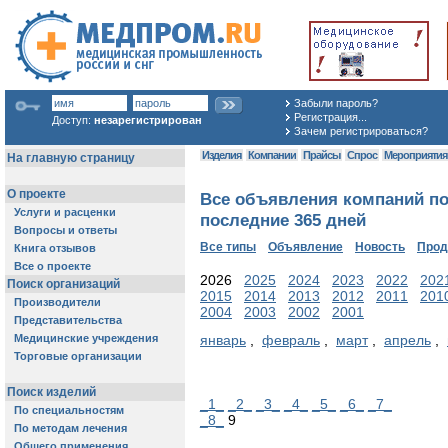
Забыли пароль?
Регистрация...
Доступ:
незарегистрирован
Зачем регистрироваться?
Изделия
Компании
Прайсы
Спрос
Мероприяти
Все объявления компаний по
последние 365 дней
Все типы
Объявление
Новость
Про
2026
2025
2024
2023
2022
202
2015
2014
2013
2012
2011
201
2004
2003
2002
2001
январь
,
февраль
,
март
,
апрель
,
_1_
_2_
_3_
_4_
_5_
_6_
_7_
_8_
9