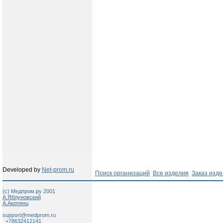
Developed by
Net-prom.ru
Поиск организаций
Все изделия
Заказ изд
(c) Медпром.ру 2001
А.Яблуновский
А.Акопянц
support@medprom.ru
+78632412141