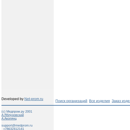
Developed by
Net-prom.ru
Поиск организаций
Все изделия
Заказ изд
(c) Медпром.ру 2001
А.Яблуновский
А.Акопянц
support@medprom.ru
+78632412141