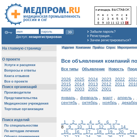
Забыли пароль?
Регистрация...
Доступ:
незарегистрирован
Зачем регистрироваться?
Изделия
Компании
Прайсы
Спрос
Мероприяти
Все объявления компаний по 
Все типы
Объявление
Новость
Про
2026
2025
2024
2023
2022
202
2015
2014
2013
2012
2011
201
2004
2003
2002
2001
январь
,
февраль
,
март
,
апрель
,
сентябь
,
октябрь
,
ноябрь
,
декабр
_1_
_2_
_3_
_4_
_5_
_6_
_7_
8
_9_
_10_
_11_
_12_
_13_
_14_
_15_
_16_
_17_
_18_
_19_
_20_
_21_
_22_
_23_
_24_
_25_
_26_
_27_
_28_