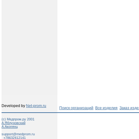
Developed by
Net-prom.ru
Поиск организаций
Все изделия
Заказ изд
(c) Медпром.ру 2001
А.Яблуновский
А.Акопянц
support@medprom.ru
+78632412141