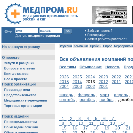
Забыли пароль?
Регистрация...
Доступ:
незарегистрирован
Зачем регистрироваться?
Изделия
Компании
Прайсы
Спрос
Мероприяти
Все объявления компаний по
Все типы
Объявление
Новость
Про
2026
2025
2024
2023
2022
202
2015
2014
2013
2012
2011
201
2004
2003
2002
2001
январь
,
февраль
,
март
,
апрель
,
сентябь
,
октябрь
,
ноябрь
, декабр
_1_
_2_
_3_
_4_
_5_
_6_
_7_
_8_
_9_
_10_
_11_
_12_
_13_
_14_
_15_
_16_
_17_
_18_
_19_
_20_
_21_
_22_
_23_
24
_25_
_26_
_27_
_28_