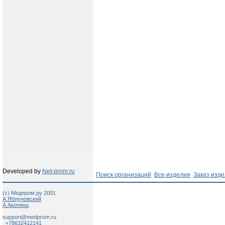
Developed by
Net-prom.ru
Поиск организаций
Все изделия
Заказ изд
(c) Медпром.ру 2001
А.Яблуновский
А.Акопянц
support@medprom.ru
+78632412141