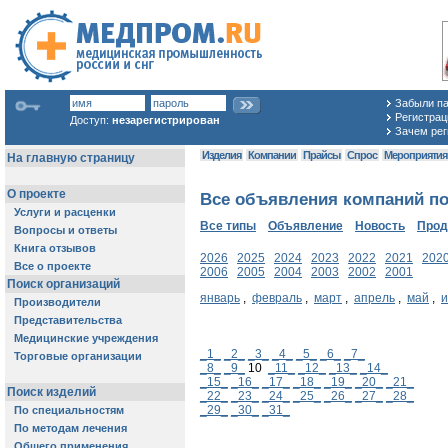
Забыли п
Регистраци
Доступ:
незарегистрирован
Зачем рег
Изделия
Компании
Прайсы
Спрос
Мероприяти
Все объявления компаний по
Все типы
Объявление
Новость
Про
2026
2025
2024
2023
2022
2021
202
2006
2005
2004
2003
2002
2001
январь
,
февраль
,
март
,
апрель
,
май
,
_1_
_2_
_3_
_4_
_5_
_6_
_7_
_8_
_9_
10
_11_
_12_
_13_
_14_
_15_
_16_
_17_
_18_
_19_
_20_
_21_
_22_
_23_
_24_
_25_
_26_
_27_
_28_
_29_
_30_
_31_