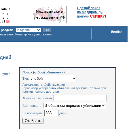
Сделай заказ
на Медпром.ру
СКИДКУ!
получи
 разделе:
English
названия. Регистр не существенен.
 дней
Поиск (отбор) объявлений:
2007
Тип:
Актуальность: Действующие
(просмотр устаревших объявлений доступен только при
налиии
полного доступа
)
Фрагмент заголовка:
Сортировать:
За последние:
дней