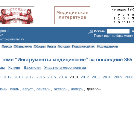
ароль?
Искать:
в
я...
Поиск идет по фрагменту 
истрироваться?
я
Пресса
Объявления
Обзоры
Книги
Госторги
Поиск на сайтах
Исследования
 теме "Инструменты медицинские" за последние 365
дам
Куплю
Вакансия
Участие в мероприятии
0
2019
2018
2017
2016
2015
2014
2013
2012
2011
2010
2009
2008
июнь
,
июль
,
август
,
сентябь
,
октябрь
,
ноябрь
, декабрь