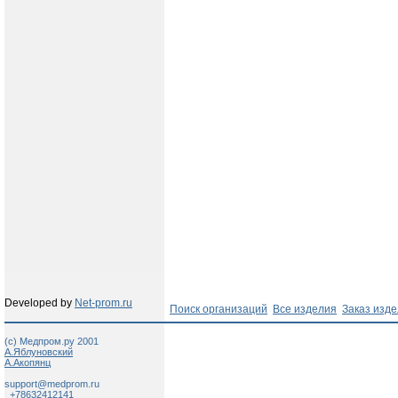
Developed by
Net-prom.ru
Поиск организаций
Все изделия
Заказ изд
(c) Медпром.ру 2001
А.Яблуновский
А.Акопянц
support@medprom.ru
+78632412141