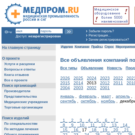
Забыли пароль?
Регистрация...
Доступ:
незарегистрирован
Зачем регистрироваться?
Изделия
Компании
Прайсы
Спрос
Мероприяти
Все объявления компаний по
Все типы
Объявление
Новость
Про
2026
2025
2024
2023
2022
202
2015
2014
2013
2012
2011
201
2004
2003
2002
2001
январь
,
февраль
,
март
,
апрель
,
сентябь
,
октябрь
,
ноябрь
, декабр
_1_
_2_
_3_
_4_
_5_
_6_
_7_
_8_
_9_
_10_
_11_
_12_
_13_
_14_
_15_
_16_
17
_18_
_19_
_20_
_21_
_22_
_23_
_24_
_25_
_26_
_27_
_28_