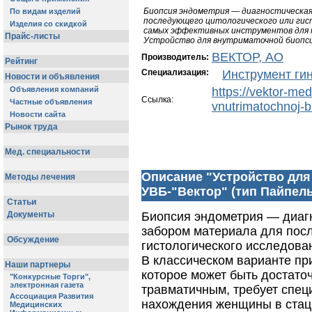
Биопсия эндометрия — диагностическая
последующего цитологического или гист
самых эффективных инструментов для 
Устройство для внутриматочной биопс
ВЕКТОР, АО
Производитель:
Специализация:
Инструмент ги
https://vektor-med
Ссылка:
vnutrimatochnoj-bi
Описание "Устройство для
УВБ-"Вектор" (тип Пайпель
Биопсия эндометрия — диаг
забором материала для пос
гистологического исследова
В классическом варианте пр
которое может быть достато
травматичным, требует спец
нахождения женщины в стац