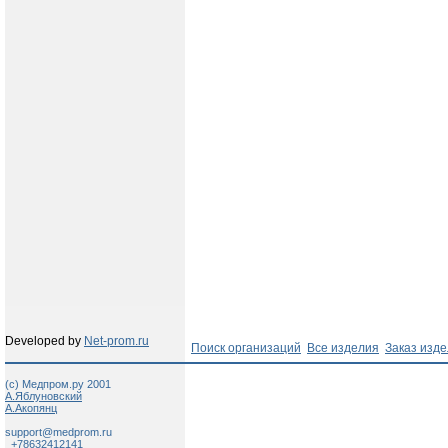
Developed by
Net-prom.ru
Поиск организаций
Все изделия
Заказ изд
(c) Медпром.ру 2001
А.Яблуновский
А.Акопянц
support@medprom.ru
+78632412141