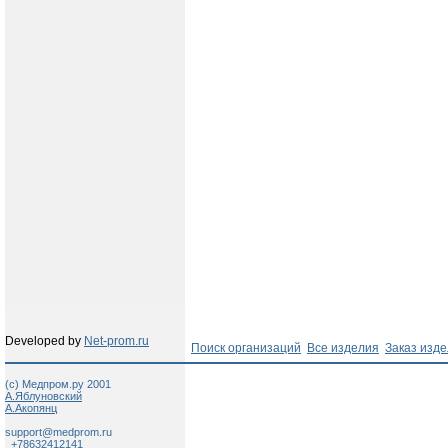
Developed by
Net-prom.ru
Поиск организаций
Все изделия
Заказ изд
(c) Медпром.ру 2001
А.Яблуновский
А.Акопянц
support@medprom.ru
+78632412141