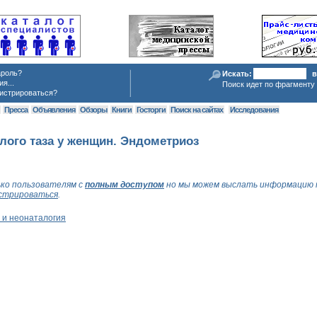
ароль?
Искать:
в
я...
Поиск идет по фрагменту 
истрироваться?
я
Пресса
Объявления
Обзоры
Книги
Госторги
Поиск на сайтах
Исследования
лого таза у женщин. Эндометриоз
ко пользователям с
полным доступом
но мы можем выслать информацию 
стрироваться
.
 и неонаталогия