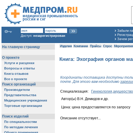
Забыли п
Регистраци
Доступ:
незарегистрирован
Зачем рег
Изделия
Компании
Прайсы
Спрос
Мероприяти
Книга: Эхография органов ма
Координаты поставщика доступны толь
почте. Для этого вам необходимо
зареги
Специализация:
Гинекология,акушерство
Автор(ы) В.Н. Демидов и др.
Цена: цена предоставляется по запросу
Описание отсутствует...