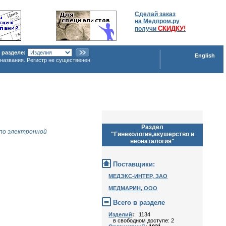
Сделай заказ
на Медпром.ру
СКИДКУ!
получи
 разделе:
English
названия. Регистр не существенен.
Раздел
по электронной
"Гинекология,акушерство и
неонаталогия"
Поставщики:
МЕДЭКС-ИНТЕР, ЗАО
МЕДМАРИН, ООО
Всего в разделе
Изделий
:
: 1134
в свободном доступе: 2