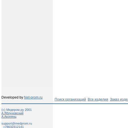
Developed by
Net-prom.ru
Поиск организаций
Все изделия
Заказ изд
(c) Медпром.ру 2001
А.Яблуновский
А.Акопянц
support@medprom.ru
+78632412141