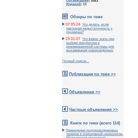
Организаций
: 1021
Изданий
:
15
Обзоры по теме
07.05.24
Что делать, если
лактазная недостаточность у
грудничка?
25.01.07
Что важно знать при
выборе инкубатора и
реанимационной системы для
выхаживания новорожденных
Полный список...
Публикации по теме >>
Объявления >>
Частные объявления >>
Книги по теме (всего 114)
Применение полупроводниковых
лазеров в оперативной гинекологии.
Медицинская технология.