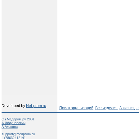
Developed by
Net-prom.ru
Поиск организаций
Все изделия
Заказ изд
(c) Медпром.ру 2001
А.Яблуновский
А.Акопянц
support@medprom.ru
+78632412141