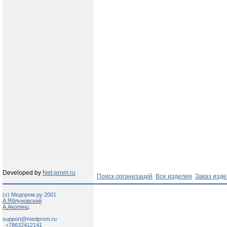
Developed by
Net-prom.ru
Поиск организаций
Все изделия
Заказ изд
(c) Медпром.ру 2001
А.Яблуновский
А.Акопянц
support@medprom.ru
+78632412141