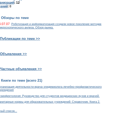
анизаций
: 12
аний
:
8
Обзоры по теме
4.07.07
Роботизация и информатизация создали новое поколение методик
икроскопического анлиза. Обзор рынка.
Публикации по теме >>
Объявления >>
Частные объявления >>
Книги по теме (всего 21)
рганизация деятельности врача-эпидемиолога лечебно-профилактического
чреждения
езинфектология: Руководство для студентов медицинских вузов и врачей.
анитарные нормы для образовательных учреждений: Справочник. Книга 2.
ый список...