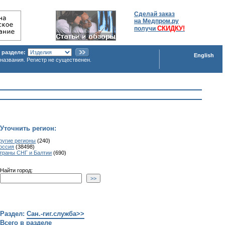
Сделай заказ
на Медпром.ру
СКИДКУ!
получи
 разделе:
English
названия. Регистр не существенен.
Уточнить регион:
ругие регионы
(240)
оссия
(38498)
траны СНГ и Балтии
(690)
айти город:
Раздел:
Сан.-гиг.служба>>
Всего в разделе