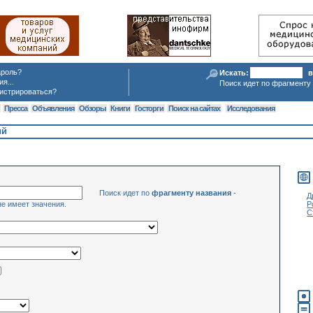
ароль?
Искать:
в
я...
Поиск идет по фрагменту 
истрироваться?
я
Пресса
Объявления
Обзоры
Книги
Госторги
Поиск на сайтах
Исследования
ий
Поиск идет по
фрагменту названия
-
Д
не имеет значения.
Р
С
Н