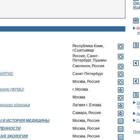
Орг
Изд
0
м
Республика Коми,
г.Сыктывкар
Россия, Санкт-
Петербург, Пушкин
Смоленск, Россия
РИЯТИЕ
Санкт-Петербург
Москва, Россия
центр (ФУМЦ)
г. Москва
Москва
О
енного здоровья
Латвия г. Елгава
у
Самара, Россия
Д
Ы И ИСТОРИЯ МЕДИЦИНЫ
Москва, Россия
С
ЛЕННОСТИ
Москва, Россия
Полн
АЯ ЭКОЛОГИЯ
Москва, Россия