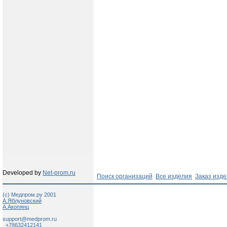
Developed by
Net-prom.ru
Поиск организаций
Все изделия
Заказ изд
(c) Медпром.ру 2001
А.Яблуновский
А.Акопянц
support@medprom.ru
+78632412141