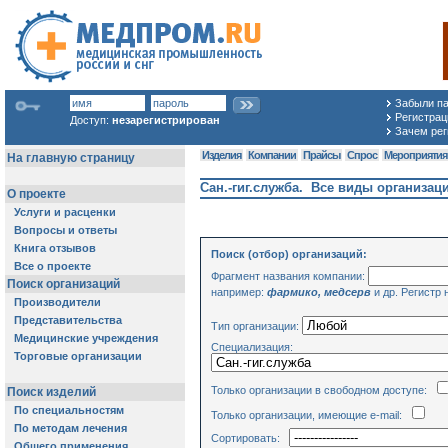
Забыли п
Регистраци
Доступ:
незарегистрирован
Зачем рег
Изделия
Компании
Прайсы
Спрос
Мероприяти
Сан.-гиг.служба. Все виды организац
Поиск (отбор) организаций:
Фрагмент названия компании:
например:
фармико, медсерв
и др. Регистр 
Тип организации:
Специализация:
Только организации в свободном доступе:
Только организации, имеющие e-mail:
Сортировать: