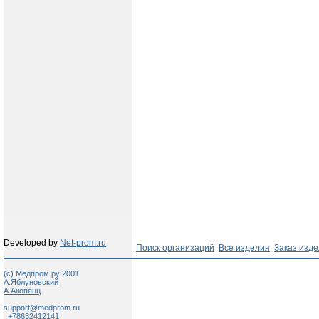
Developed by
Net-prom.ru
Поиск организаций
Все изделия
Заказ изд
(c) Медпром.ру 2001
А.Яблуновский
А.Акопянц
support@medprom.ru
+78632412141