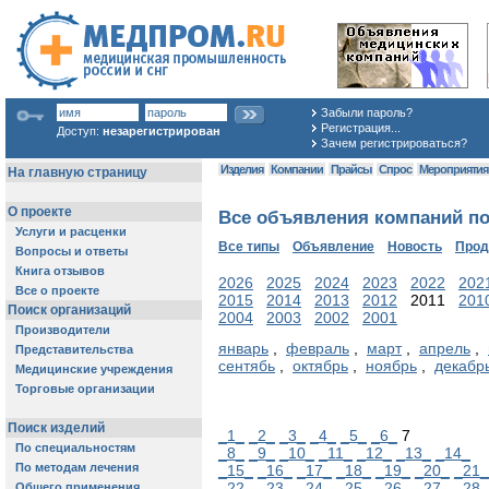
Забыли пароль?
Регистрация...
Доступ:
незарегистрирован
Зачем регистрироваться?
Изделия
Компании
Прайсы
Спрос
Мероприяти
Все объявления компаний по 
Все типы
Объявление
Новость
Про
2026
2025
2024
2023
2022
202
2015
2014
2013
2012
2011
201
2004
2003
2002
2001
январь
,
февраль
,
март
,
апрель
,
сентябь
,
октябрь
,
ноябрь
,
декабр
_1_
_2_
_3_
_4_
_5_
_6_
7
_8_
_9_
_10_
_11_
_12_
_13_
_14_
_15_
_16_
_17_
_18_
_19_
_20_
_21_
_22_
_23_
_24_
_25_
_26_
_27_
_28_