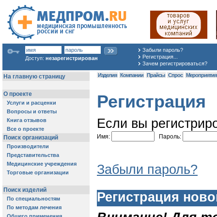
Забыли пароль?
Регистрация...
Доступ:
незарегистрирован
Зачем регистрироваться?
Изделия
Компании
Прайсы
Спрос
Мероприяти
Регистрация
Если вы регистриро
Имя:
Пароль:
Забыли пароль?
Регистрация ново