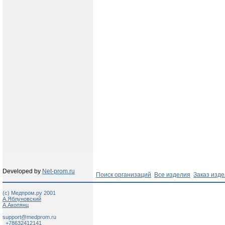
Developed by
Net-prom.ru
Поиск организаций
Все изделия
Заказ изд
(c) Медпром.ру 2001
А.Яблуновский
А.Акопянц
support@medprom.ru
+78632412141