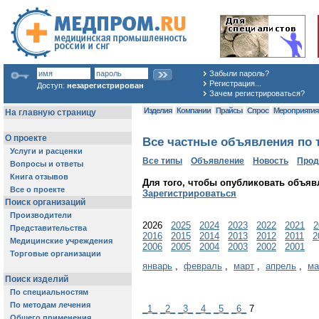
Забыли пароль?
Регистрация...
Доступ:
незарегистрирован
Зачем регистрироваться?
Изделия
Компании
Прайсы
Спрос
Мероприяти
Все частные объявления по 
Все типы
Объявление
Новость
Про
Для того, чтобы опубликовать объяв
Зарегистрироваться
2026
2025
2024
2023
2022
2021
2
2016
2015
2014
2013
2012
2011
2
2006
2005
2004
2003
2002
2001
январь
,
февраль
,
март
,
апрель
,
ма
_1_
_2_
_3_
_4_
_5_
_6_
7