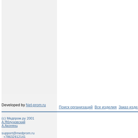
Developed by
Net-prom.ru
Поиск организаций
Все изделия
Заказ изд
(c) Медпром.ру 2001
А.Яблуновский
А.Акопянц
support@medprom.ru
+78632412141