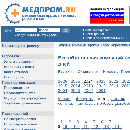
Забыли пароль?
Регистрация...
Доступ:
незарегистрирован
Зачем регистрироваться?
Изделия
Компании
Прайсы
Спрос
Мероприяти
Все объявления компаний по
дней
Все типы
Объявление
Новость
Про
2026
2025
2024
2023
2022
202
2015
2014
2013
2012
2011
201
2004
2003
2002
2001
январь
,
февраль
, март ,
апрель
,
сентябь
,
октябрь
,
ноябрь
,
декабр
_1_
_2_
_3_
_4_
_5_
_6_
_7_
8
_9_
_10_
_11_
_12_
_13_
_14_