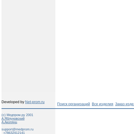
Developed by
Net-prom.ru
Поиск организаций
Все изделия
Заказ изд
(c) Медпром.ру 2001
А.Яблуновский
А.Акопянц
support@medprom.ru
+78632412141