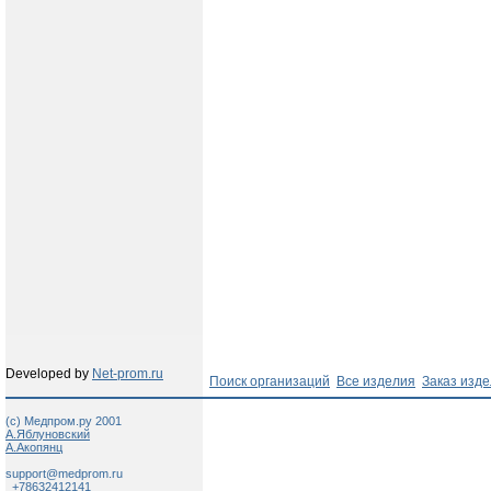
Developed by
Net-prom.ru
Поиск организаций
Все изделия
Заказ изд
(c) Медпром.ру 2001
А.Яблуновский
А.Акопянц
support@medprom.ru
+78632412141