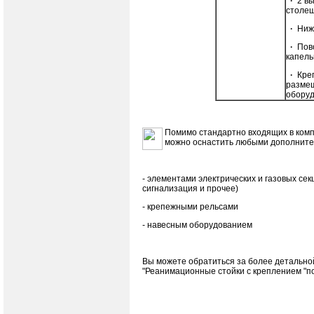
·
2 в
столе
·
Ниж
·
Пов
капел
·
Кре
размещ
обору
Помимо стандартно входящих в комп
можно оснастить любыми дополнит
- элементами электрических и газовых сек
сигнализация и прочее)
- крепежными рельсами
- навесным оборудованием
Вы можете обратиться за более детальн
"Реанимационные стойки с креплением "по