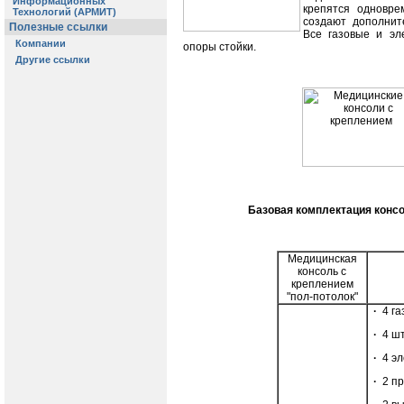
крепятся одновре
создают дополнит
Все газовые и эл
опоры стойки.
Базовая комплектация консо
Медицинская
консоль с
креплением
"пол-потолок"
·
4 г
·
4 ш
·
4 э
·
2 п