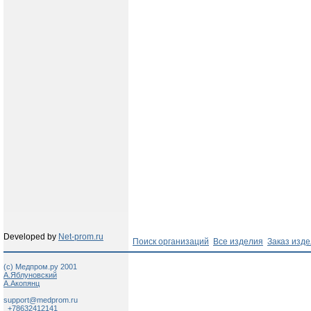
Developed by
Net-prom.ru
Поиск организаций
Все изделия
Заказ изд
(c) Медпром.ру 2001
А.Яблуновский
А.Акопянц
support@medprom.ru
+78632412141