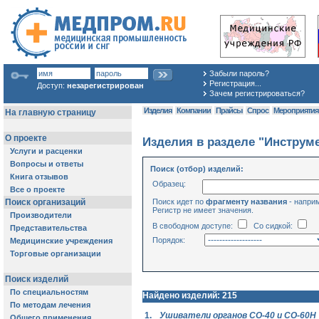
Забыли пароль?
Регистрация...
Доступ:
незарегистрирован
Зачем регистрироваться?
Изделия
Компании
Прайсы
Спрос
Мероприяти
Изделия в разделе "Инструм
Поиск (отбор) изделий:
Образец:
Поиск идет по
фрагменту названия
- напри
Регистр не имеет значения.
В свободном доступе:
Со сидкой:
Порядок:
Найдено изделий: 215
1.
Ушиватели органов СО-40 и СО-60Н