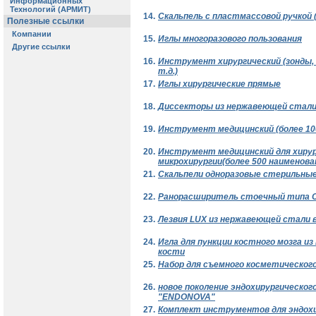
14.
Скальпель с пластмассовой ручкой 
15.
Иглы многоразового пользования
16.
Инструмент хирургический (зонды, 
т.д.)
17.
Иглы хирургические прямые
18.
Диссекторы из нержавеющей стали
19.
Инструмент медицинский (более 10
20.
Инструмент медицинский для хирур
микрохирургии(более 500 наименова
21.
Скальпели одноразовые стерильные 10,
22.
Ранорасширитель стоечный типа 
23.
Лезвия LUX из нержавеющей стали 
24.
Игла для пункции костного мозга и
кости
25.
Набор для съемного косметическог
26.
новое поколение эндохирургическо
"ENDONOVA"
27.
Комплект инструментов для эндох