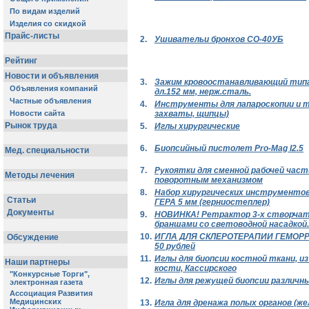
2.
Ушивательи бронхов СО-40УБ
3.
Зажим кровоостанавливающий типа
дл.152 мм, нерж.сталь.
4.
Инструменты для лапароскопии и т
захваты, щипцы)
5.
Иглы хирургические
6.
Биопсийный пистолет Pro-Mag I2.5
7.
Рукоятки для сменной рабочей част
поворотным механизмом
8.
Набор хирургических инструментов
ГЕРА 5 мм (герниостеплер)
9.
НОВИНКА! Ретрактор 3-х створча
браншами со световодной насадкой.
10.
ИГЛА ДЛЯ СКЛЕРОТЕРАПИИ ГЕМОР
50 рублей
11.
Иглы для биопсии костной ткани, и
кости, Кассирского
12.
Иглы для режущей биопсии различн
13.
Игла для дренажа полых органов (жел