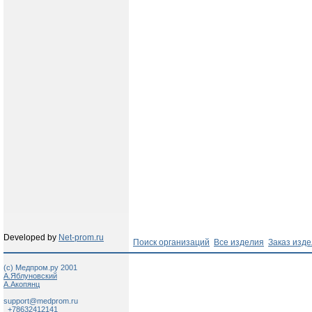
Developed by
Net-prom.ru
Поиск организаций
Все изделия
Заказ изд
(c) Медпром.ру 2001
А.Яблуновский
А.Акопянц
support@medprom.ru
+78632412141