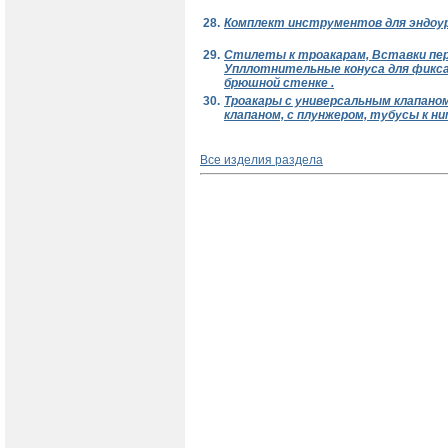
28.
Комплект инструментов для эндоу
29.
Стилеты к троакарам, Вставки пер
Упллотнительные конуса для фикса
брюшной стенке .
30.
Троакары с универсальным клапано
клапаном, с плунжером, тубусы к ни
Все изделия раздела