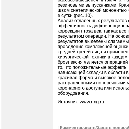
резиновыми выпускниками. Кра
швом синтетической мононитью 
е сутки (рис. 10).
Анализ отдаленных результатов о
эффективность дифференцирован
коррекции птоза век, так как вс
результатом операции. На осно
результатов выделены слагаемы
проведение комплексной оценки 
средней третей лица и примене
хирургической техники в каждом
бровпексия является операцией 
то, что положительные эффекты 
нависающей складки в области в
красивая форма и высокое полож
расправленными поперечными м
коронарного доступа или исполь
оборудования.
Источник: www.rmg.ru
[Комментировать/Задать вопрос/