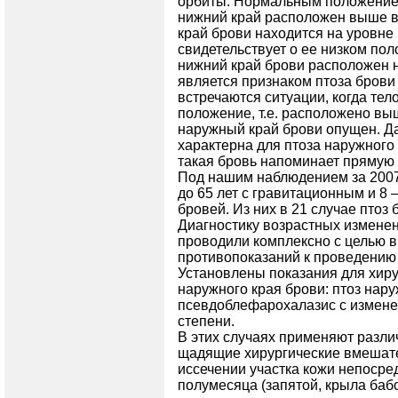
орбиты. Нормальным положение б
нижний край расположен выше в
край брови находится на уровне 
свидетельствует о ее низком по
нижний край брови расположен н
является признаком птоза брови 
встречаются ситуации, когда те
положение, т.е. расположено выш
наружный край брови опущен. Д
характерна для птоза наружного 
такая бровь напоминает прямую л
Под нашим наблюдением за 2007 
до 65 лет с гравитационным и 8 
бровей. Из них в 21 случае птоз
Диагностику возрастных изменен
проводили комплексно с целью 
противопоказаний к проведению 
Установлены показания для хиру
наружного края брови: птоз нару
псевдоблефарохалазис с изменени
степени.
В этих случаях применяют разл
щадящие хирургические вмешат
иссечении участка кожи непосре
полумесяца (запятой, крыла баб