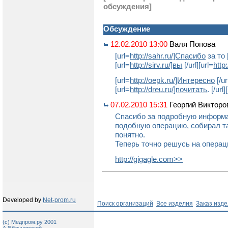
обсуждения]
Обсуждение
12.02.2010 13:00
Валя Попова
[url=
http://sahr.ru/]Спасибо
за то [
[url=
http://sirv.ru/]вы
[/url][url=
http:
[url=
http://oepk.ru/]Интересно
[/ur
[url=
http://dreu.ru/]почитать
. [/url]
07.02.2010 15:31
Георгий Викторо
Спасибо за подробную информа
подобную операцию, собирал та
понятно.
Теперь точно решусь на операц
http://gigagle.com
>>
Developed by
Net-prom.ru
Поиск организаций
Все изделия
Заказ изд
(c) Медпром.ру 2001