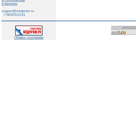
А.Яблуновский
А.Акопянц
support@medprom.ru
+78632412141
Обмен ссылками