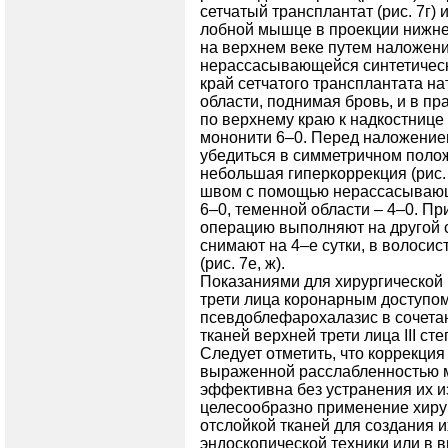
сетчатый трансплантат (рис. 7г)
лобной мышце в проекции нижне
на верхнем веке путем наложени
нерассасывающейся синтетическ
край сетчатого трансплантата на
области, поднимая бровь, и в п
по верхнему краю к надкостнице
мононити 6–0. Перед наложением
убедиться в симметричном поло
небольшая гиперкоррекция (рис
швом с помощью нерассасывающе
6–0, теменной области – 4–0. П
операцию выполняют на другой 
снимают на 4–е сутки, в волосис
(рис. 7е, ж).
Показаниями для хирургической 
трети лица коронарным доступом
псевдоблефарохалазис в сочета
тканей верхней трети лица III сте
Следует отметить, что коррекция
выраженной расслабленностью мя
эффективна без устранения их из
целесообразно применение хиру
отслойкой тканей для создания 
эндоскопической техники или в 