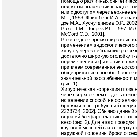
помощью различных синтетическ
поднятом положении к надкостн
или с доступом через верхнее ве
М.Г., 1998; Фриш­берг И.А. и соав
дзе М.А., Хуснутдинова Э.Р., 2002;
Baker T.M., Hodges P.L. ,1997; Мc
МcCord C.D., 2001].
В последнее время широко испол
применением эндоскопического о
хирургу через небольшие разрез
достаточно широкую отслойку тк
перемещения и фиксации в нужн
причинам современная эндоскоп
общепринятые способы бровпекси
значительной расслабленности м
(рис. 1).
Хирургическая коррекция птоза 
через верхнее веко – достаточн
исполнении способ, не оставля
бровями и не требующий специа
2223734, 2002]. Обычно данный
верхней блефаропластики, с исп
веко (рис. 2). Для этого проводя
круговой мышцей глаза кверху п
наружной половины брови отсекаю