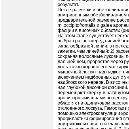
результат.
После разметки и обезболивани
внутривенным обезболиванием и
предварительной разметке рассека
m. occipitofrontalis и galea apone
фасции в височных областях (рис.
На этом этапе существует неско
выбран разрез перед линией вол
зигзагообразной линии: в посл
заметен, чем линейный; 2) рассе
сохраняя волосяные луковицы по
дальнейшем, прорастая через р
достаточно хорошо его маскирую
мышечный лоскут над надкостниц
включением надбровных дуг с уч
надблокового нервов. В височн
над глубокой височной фасцией.
перемещают кверху, в натянуто
провизорными швами по центру и
областях на одинаковом расстоя
отслоенного лоскута. Гемостаз п
помощью электрокоагуляции кро
профилактики формирования втян
внутрикожных швов накладываю
рассасывающейся нитью 4–0. Ран