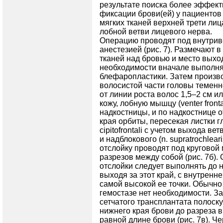
результате поиска более эффект
фиксации брови(ей) у пациенто
мягких тканей верхней трети лиц
лобной ветви лицевого нерва.
Операцию проводят под внутри
анестезией (рис. 7). Размечают 
тканей над бровью и место выхода 
необходимости вначале выполня
блефаропластики. Затем произво
волосистой части головы теменн
от линии роста волос 1,5–2 см и
кожу, лобную мышцу (venter frontali
надкостницы, и по надкостнице о
края орбиты, пересекая листки глу
cipitofrontali с учетом выхода ветв
и надблокового (n. supratrochlear
отслойку проводят под круговой
разрезов между собой (рис. 7б).
отслойки следует выполнять до 
выходя за этот край, с внутренн
самой высокой ее точки. Обычно
гемостазе нет необходимости. З
сетчатого трансплантата полоск
нижнего края брови до разреза в
равной длине брови (рис. 7в). Ч