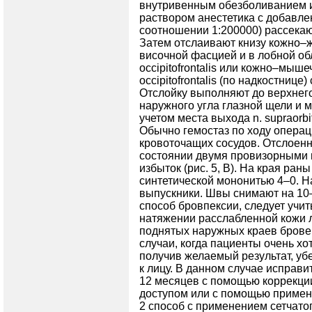
внутривенным обезболиванием и
раствором анестетика с добавле
соотношении 1:200000) рассекаю
Затем отслаивают книзу кож­но–
височной фасцией и в лобной обла
occipitofrontalis или кожно–мышеч
occipitofrontalis (по надкостниц
Отслойку выполняют до верхнего
наружного угла глазной щели и 
учетом места выхода n. supraorbita
Обычно гемостаз по ходу опера
кровоточащих сосудов. От­слоен
состоянии двумя провизорными ш
избыток (рис. 5, В). На края р
синтетической мононитью 4–0. Н
выпускники. Швы снимают на 10–
способ бровпексии, следует учит
натяжении расслабленной кожи 
поднятых наружных краев брове
случаи, когда пациенты очень хо
получив желаемый результат, уб
к лицу. В данном случае исправ
12 месяцев с помощью коррекци
доступом или с помощью примен
2 способ с применением сетчато