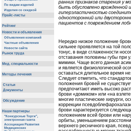
ранних признаков старения у 
быть обусловлено врожденной 
гиперэластичностью соедините
односторонний или двусторонн
пациентов с повреждением лобн
Нередко низкое положение бров
сильнее проявляется на той пол
тонус, в виде сглаженности носо
отставания половины губы при у
мимики. Чаще всего данная аси
и является физиологической осо
оставаться длительное время не
Следует отметить, что стандарт
положения бровей не существует
предпочитают иметь высоко рас
брови «домиком» или «на взлете
многие пластические хирурги, ос
коррекции псевдоблефарохалази
брови характеризуется следующ
положением всей брови или нару
орбиты, уменьшением расстояния
верхнего ресничного края, псев
расслабленностью мягких тканей