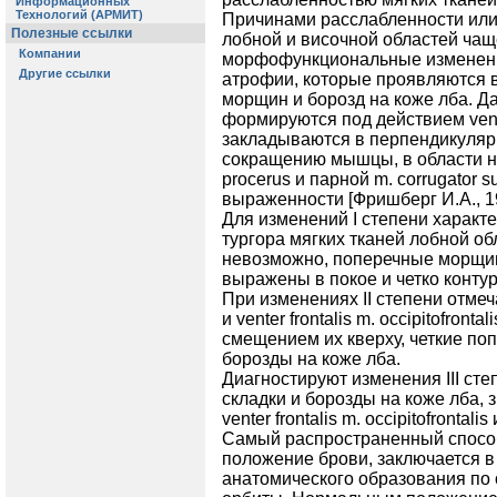
Причинами расслабленности или 
лобной и височной областей чащ
морфофункциональные изменени
атрофии, которые проявляются в
морщин и борозд на коже лба. Д
формируются под действием venter 
закладываются в перпендикуляр
сокращению мышцы, в области н
procerus и парной m. corrugator s
выраженности [Фришберг И.А., 1
Для изменений I степени характ
тургора мягких тканей лобной об
невозможно, поперечные морщин
выражены в покое и четко конту
При изменениях II степени отме
и venter frontalis m. occipitofro
смещением их кверху, четкие по
борозды на коже лба.
Диагностируют изменения III сте
складки и борозды на коже лба, 
venter frontalis m. occipitofronta
Самый распространенный спосо
положение брови, заключается в
анатомического образования по