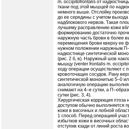
m. occipitofrontalis от надкостни
ткани под этой мышцей по надко
немного выше. Отслойку произво
до ее середины с учетом выхода
надблокового нервов. Такая пло
лучшему расправлению кожи вбл
формированию достаточно проч
наружную часть брови в более 
перемещения брови кверху ее фи
нужном положении наружным П–
надкостнице синтетической моно
(рис. 2 б, в). Наружный шов нак
мышцу (venter frontalis m. occipit
ходу операции осуществляют с 
кровоточащих сосудов. Рану вер
синтетической мононитью 5–0 ил
аналогичную операцию выполняю
снимают на 4–е сутки, а П–обра
сутки (рис. 3, 4).
Хирургическая коррекция птоза 
доступом обычно выполняется п
кожи в височных и лобной област
1 способ. Перед операцией учас
избытков кожи в височных облас
отступив кзади от линий роста во