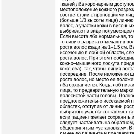
тканей лба коронарным доступом
местоположение кожного разреза
соответствии с пропорциями лиц
(больше 1/3 высоты лица) линию
волос, а участки кожи в височн
выбривают в виде полумесяцев (р
Если высота лба нормальная, то 
то линию разреза отмечают в вол
роста волос кзади на 1–1,5 см. 
иссечению в лобной области, сле
роста волос. При этом необходим
кож­но–мы­шечного лоскута приде
коже лба), так, чтобы линия рос
посередине. После наложения ш
роста волос, но место ее положе
лба сохраняется. Когда лоб низки
лица, то предварительную маркир
волосистой части головы. Полно
предположительно иссекаемой п
областях, отступив от линии рос
выбритого участка составляет та
если пациент желает сохранить и
следует настаивать на обратном,
общепринятым «установкам». В 
к мнению пациента и предварит