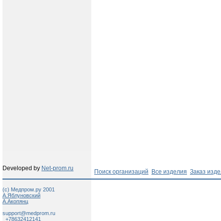
Developed by
Net-prom.ru
Поиск организаций
Все изделия
Заказ изд
(c) Медпром.ру 2001
А.Яблуновский
А.Акопянц
support@medprom.ru
+78632412141