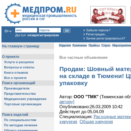
Забыли пароль?
Регистрация...
Доступ:
незарегистрирован
Зачем регистрироваться?
Изделия
Компании
Прайсы
Спрос
Мероприяти
Все частные объявления
Продам: Шовный мат
на складе в Тюмени!
Ц
упаковку
Автор:
ООО "ТМК"
(Тюменская об
автору]
Опубликовано:26.03.2009 10:42
Действует до 05.04.09
Специализация:
Расходные матер
хирургия
Общая хирургия