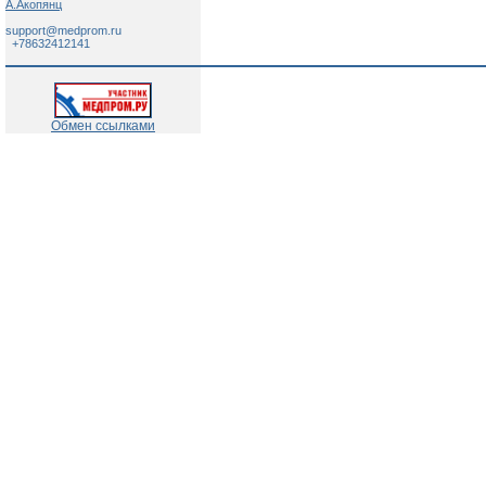
А.Акопянц
support@medprom.ru
+78632412141
Обмен ссылками