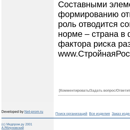
Составными элеме
формированию отв
роль отводится с
норме – страна в
фактора риска ра
www.СтройнаяРос
[Комментировать/Задать вопрос/Ответит
Developed by
Net-prom.ru
Поиск организаций
Все изделия
Заказ изд
(c) Медпром.ру 2001
А.Яблуновский