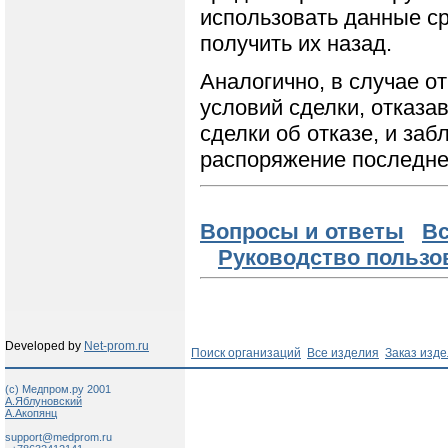
использовать данные ср
получить их назад.
Аналогично, в случае о
условий сделки, отказа
сделки об отказе, и за
распоряжение последне
Вопросы и ответы
Вс
Руководство пользо
Developed by
Net-prom.ru
Поиск организаций
Все изделия
Заказ изд
(c) Медпром.ру 2001
А.Яблуновский
А.Акопянц
support@medprom.ru