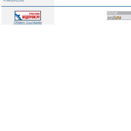
+78632412141
Обмен ссылками