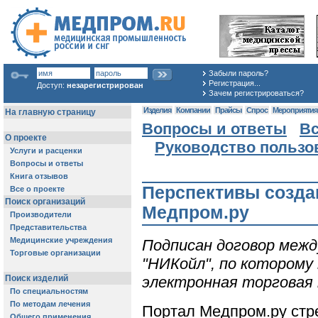
Забыли пароль?
Регистрация...
Доступ:
незарегистрирован
Зачем регистрироваться?
Изделия
Компании
Прайсы
Спрос
Мероприяти
Вопросы и ответы
Вс
Руководство пользо
Перспективы созда
Медпром.ру
Подписан договор межд
"НИКойл", по которому
электронная торговая 
Портал Медпром.ру стр