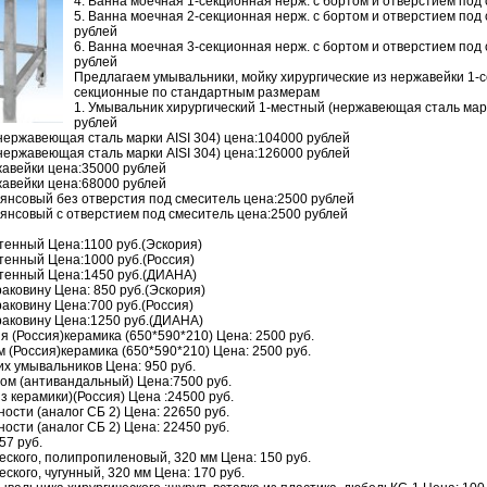
4. Ванна моечная 1-секционная нерж. с бортом и отверстием под
5. Ванна моечная 2-секционная нерж. с бортом и отверстием под
рублей
6. Ванна моечная 3-секционная нерж. с бортом и отверстием под
рублей
Предлагаем умывальники, мойку хирургические из нержавейки 1-
секционные по стандартным размерам
1. Умывальник хирургический 1-местный (нержавеющая сталь марк
рублей
нержавеющая сталь марки AISI 304) цена:104000 рублей
нержавеющая сталь марки AISI 304) цена:126000 рублей
жавейки цена:35000 рублей
жавейки цена:68000 рублей
янсовый без отверстия под смеситель цена:2500 рублей
янсовый с отверстием под смеситель цена:2500 рублей
тенный Цена:1100 руб.(Эскория)
тенный Цена:1000 руб.(Россия)
стенный Цена:1450 руб.(ДИАНА)
раковину Цена: 850 руб.(Эскория)
раковину Цена:700 руб.(Россия)
 раковину Цена:1250 руб.(ДИАНА)
я (Россия)керамика (650*590*210) Цена: 2500 руб.
м (Россия)керамика (650*590*210) Цена: 2500 руб.
их умывальников Цена: 950 руб.
ом (антивандальный) Цена:7500 руб.
з керамики)(Россия) Цена :24500 руб.
ости (аналог СБ 2) Цена: 22650 руб.
ости (аналог СБ 2) Цена: 22450 руб.
57 руб.
еского, полипропиленовый, 320 мм Цена: 150 руб.
ского, чугунный, 320 мм Цена: 170 руб.