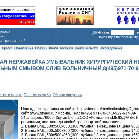
ароль?
Искать:
в
я...
Поиск идет по фрагменту 
истрироваться?
я
Пресса
Объявления
Обзоры
Книги
Госторги
Поиск на сайтах
Исследования
КАЯ НЕРЖАВЕЙКА,УМЫВАЛЬНИК ХИРУРГИЧЕСКИЙ Н
НЫМ СМЫВОМ,СЛИВ БОЛЬНИЧНЫЙ,8(495)971-70-98,О
тов и палат
Сан.-гиг.служба
Общая хирургия
Наш адрес страницы на сайте: http://stmed.ru/medical/catalog/?gro
сайт :www.stmed.ru,г.Москва, Тел.: 8(495) 971-70-64,8-929-637-89-
14,эл.адрес:7600943@rambler.ru,ООО «Компания «МЕДЗДРАВ». Р
регионами, доставка до любой транспортной компании.
1. Ванна ВМЦ 500х500х860,(300 глубина ) 1-секционная цена:985
2. Ванна ВМЦ 500х500х860,(300 глубина ) 2-секционная цена:145
3. Ванна ВМЦ 500х500х860,(300 глубина ) 3-секционная цена:165