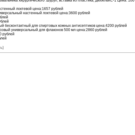
вальника хирургического :шуруп, вставка из пластика, дюбельКС-1 Цена: 100 
стенный локтевой цена:1657 рублей
ерсальный настенный локтевой цена:3600 рублей
ублей
ублей
ый бесконтактный для спиртовых кожных антисептиков цена:4200 рублей
ссовый универсальный для флаконов 500 мл цена:2860 рублей
0 рублей
блей
ь]