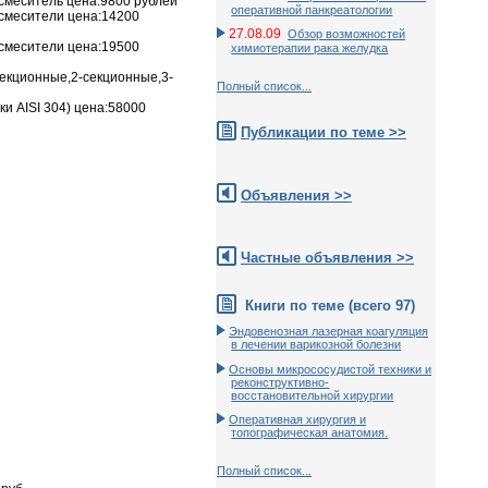
 смеситель цена:9800 рублей
оперативной панкреатологии
 смесители цена:14200
27.08.09
Обзор возможностей
 смесители цена:19500
химиотерапии рака желудка
секционные,2-секционные,3-
Полный список...
и AISI 304) цена:58000
Публикации по теме >>
Объявления >>
Частные объявления >>
Книги по теме (всего 97)
Эндовенозная лазерная коагуляция
в лечении варикозной болезни
Основы микрососудистой техники и
реконструктивно-
воcстановительной хирургии
Оперативная хирургия и
топографическая анатомия.
Полный список...