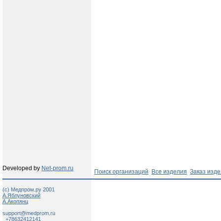
Developed by
Net-prom.ru
Поиск организаций
Все изделия
Заказ изд
(c) Медпром.ру 2001
А.Яблуновский
А.Акопянц
support@medprom.ru
+78632412141