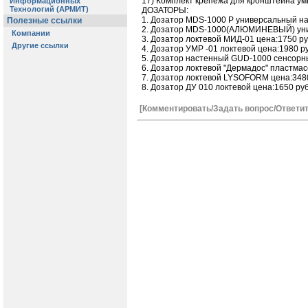
17) Комплект крепежа для кронштейна умы
ДОЗАТОРЫ:
1. Дозатор MDS-1000 P универсальный на
2. Дозатор MDS-1000(АЛЮМИНЕВЫЙ) унив
3. Дозатор локтевой МИД-01 цена:1750 р
4. Дозатор УМР -01 локтевой цена:1980 р
5. Дозатор настенный GUD-1000 сенсорн
6. Дозатор локтевой "Дермадос" пластма
7. Дозатор локтевой LYSOFORM цена:348
8. Дозатор ДУ 010 локтевой цена:1650 ру
[Комментировать/Задать вопрос/Ответит