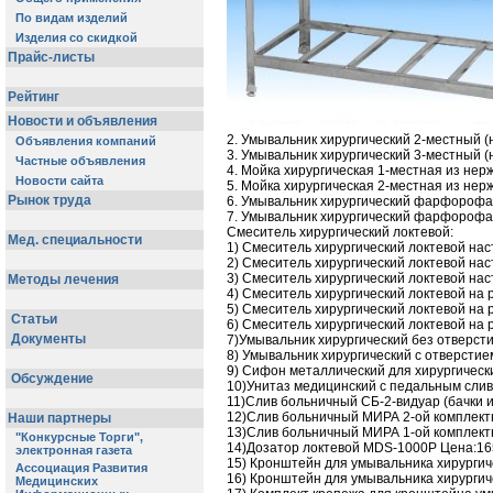
2. Умывальник хирургический 2-местный (
3. Умывальник хирургический 3-местный (
4. Мойка хирургическая 1-местная из нер
5. Мойка хирургическая 2-местная из нер
6. Умывальник хирургический фарфорофа
7. Умывальник хирургический фарфорофа
Смеситель хирургический локтевой:
1) Смеситель хирургический локтевой нас
2) Смеситель хирургический локтевой нас
3) Смеситель хирургический локтевой на
4) Смеситель хирургический локтевой на 
5) Смеситель хирургический локтевой на 
6) Смеситель хирургический локтевой на
7)Умывальник хирургический без отверсти
8) Умывальник хирургический с отверстие
9) Сифон металлический для хирургическ
10)Унитаз медицинский с педальным слив
11)Слив больничный СБ-2-видуар (бачки и
12)Слив больничный МИРА 2-ой комплектн
13)Слив больничный МИРА 1-ой комплектн
14)Дозатор локтевой MDS-1000P Цена:16
15) Кронштейн для умывальника хирургич
16) Кронштейн для умывальника хирургиче