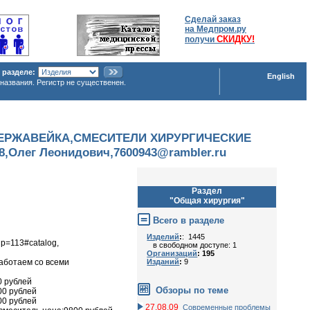
Сделай заказ
на Медпром.ру
СКИДКУ!
получи
 разделе:
English
названия. Регистр не существенен.
ЕРЖАВЕЙКА,СМЕСИТЕЛИ ХИРУРГИЧЕСКИЕ
лег Леонидович,7600943@rambler.ru
Раздел
"Общая хирургия"
Всего в разделе
Изделий
:
: 1445
up=113#catalog,
в свободном доступе: 1
Организаций
: 195
Изданий
:
9
аботаем со всеми
0 рублей
Обзоры по теме
00 рублей
00 рублей
27.08.09
Современные проблемы