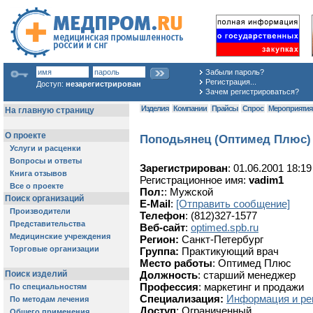
Забыли пароль?
Регистрация...
Доступ:
незарегистрирован
Зачем регистрироваться?
Изделия
Компании
Прайсы
Спрос
Мероприяти
Поподьянец (Оптимед Плюс)
Зарегистрирован
: 01.06.2001 18:19
Регистрационное имя:
vadim1
Пол:
: Мужской
E-Mail
:
[Отправить сообщение]
Телефон
: (812)327-1577
Веб-сайт
:
optimed.spb.ru
Регион:
Санкт-Петербург
Группа:
Практикующий врач
Место работы
: Оптимед Плюс
Должность
: старший менеджер
Профессия
: маркетинг и продажи
Специализация:
Информация и ре
Доступ
: Ограниченный