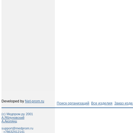
Developed by
Net-prom.ru
Поиск организаций
Все изделия
Заказ изд
(c) Медпром.ру 2001
А.Яблуновский
А.Акопянц
support@medprom.ru
+78632412141