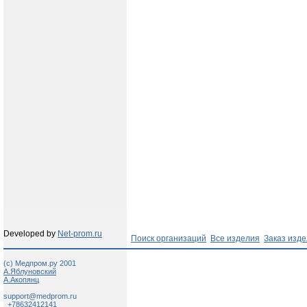
Developed by
Net-prom.ru
Поиск организаций
Все изделия
Заказ изд
(c) Медпром.ру 2001
А.Яблуновский
А.Акопянц
support@medprom.ru
+78632412141