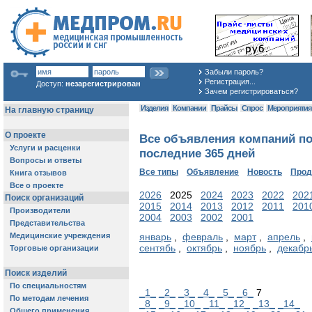
Забыли пароль?
Регистрация...
Доступ:
незарегистрирован
Зачем регистрироваться?
Изделия
Компании
Прайсы
Спрос
Мероприяти
Все объявления компаний по
последние 365 дней
Все типы
Объявление
Новость
Про
2026
2025
2024
2023
2022
202
2015
2014
2013
2012
2011
201
2004
2003
2002
2001
январь
,
февраль
,
март
,
апрель
,
сентябь
,
октябрь
,
ноябрь
,
декабр
_1_
_2_
_3_
_4_
_5_
_6_
7
_8_
_9_
_10_
_11_
_12_
_13_
_14_