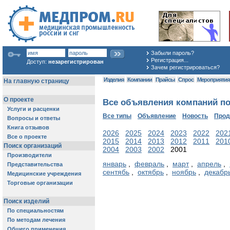
Забыли пароль?
Регистрация...
Доступ:
незарегистрирован
Зачем регистрироваться?
Изделия
Компании
Прайсы
Спрос
Мероприяти
Все объявления компаний по
Все типы
Объявление
Новость
Про
2026
2025
2024
2023
2022
202
2015
2014
2013
2012
2011
201
2004
2003
2002
2001
январь
,
февраль
,
март
,
апрель
,
сентябь
,
октябрь
,
ноябрь
,
декабр