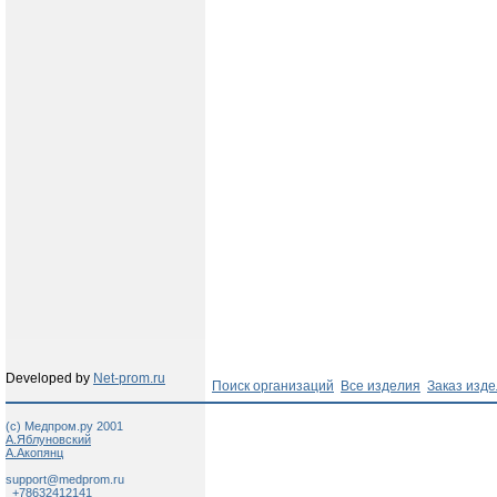
Developed by
Net-prom.ru
Поиск организаций
Все изделия
Заказ изд
(c) Медпром.ру 2001
А.Яблуновский
А.Акопянц
support@medprom.ru
+78632412141