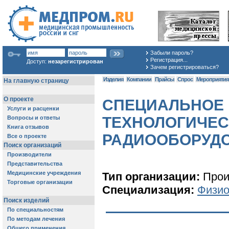
Забыли пароль?
Регистрация...
Доступ:
незарегистрирован
Зачем регистрироваться?
Изделия
Компании
Прайсы
Спрос
Мероприяти
СПЕЦИАЛЬНОЕ 
ТЕХНОЛОГИЧЕС
РАДИООБОРУДО
Тип организации:
Прои
Специализация:
Физио