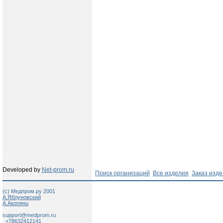
Developed by
Net-prom.ru
Поиск организаций
Все изделия
Заказ изд
(c) Медпром.ру 2001
А.Яблуновский
А.Акопянц
support@medprom.ru
+78632412141