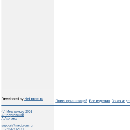
Developed by
Net-prom.ru
Поиск организаций
Все изделия
Заказ изд
(c) Медпром.ру 2001
А.Яблуновский
А.Акопянц
support@medprom.ru
+78632412141