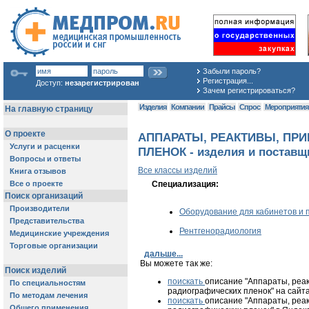
Забыли пароль?
Регистрация...
Доступ:
незарегистрирован
Зачем регистрироваться?
Изделия
Компании
Прайсы
Спрос
Мероприяти
АППАРАТЫ, РЕАКТИВЫ, ПР
ПЛЕНОК - изделия и поставщ
Все классы изделий
Специализация:
Оборудование для кабинетов и 
Рентгенорадиология
дальше...
Вы можете так же:
поискать
описание "Аппараты, реа
радиографических пленок" на сайт
поискать
описание "Аппараты, реа