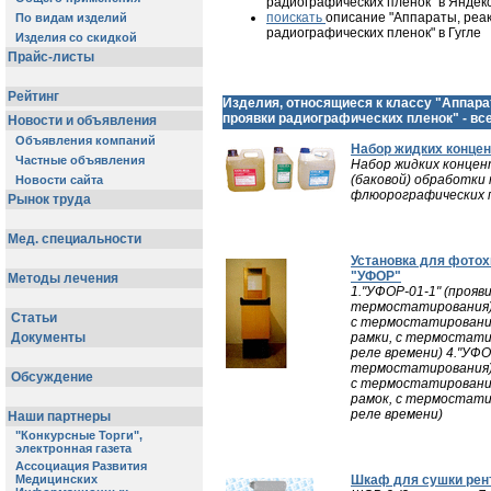
радиографических пленок" в Яндек
поискать
описание "Аппараты, реа
радиографических пленок" в Гугле
Изделия, относящиеся к классу "Аппара
проявки радиографических пленок" - все
Набор жидких концен
Набор жидких концен
(баковой) обработки
флюорографических 
Установка для фотох
"УФОР"
1."УФОР-01-1" (прояви
термостатирования) 2
с термостатированием
рамки, с термостати
реле времени) 4."УФОР
термостатирования) 5
с термостатированием
рамок, с термостати
реле времени)
Шкаф для сушки рен