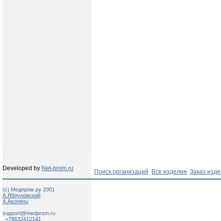
Developed by
Net-prom.ru
Поиск организаций
Все изделия
Заказ изд
(c) Медпром.ру 2001
А.Яблуновский
А.Акопянц
support@medprom.ru
+78632412141