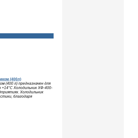
мком (400л)
м (400 л) предназначен для
о +14°С Холодильник ХФ-400-
едприятиях. Холодильник
стики, благодаря