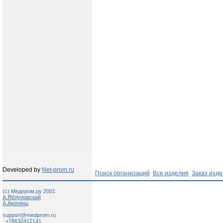
Developed by
Net-prom.ru
Поиск организаций
Все изделия
Заказ изд
(c) Медпром.ру 2001
А.Яблуновский
А.Акопянц
support@medprom.ru
+78632412141