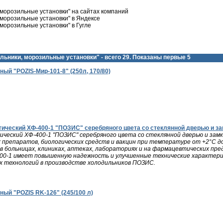
 морозильные установки" на сайтах компаний
морозильные установки" в Яндексе
морозильные установки" в Гугле
льники, морозильные установки" - всего 29. Показаны первые 5
ый "POZIS-Мир-101-8" (250л, 170/80)
ческий ХФ-400-1 "ПОЗИС" серебряного цвета со стеклянной дверью и за
ческий ХФ-400-1 "ПОЗИС" серебряного цвета со стеклянной дверью и замко
 препаратов, биологических средств и вакцин при температуре от +2°С д
в больницах, клиниках, аптеках, лабораториях и на фармацевтических пр
00-1 имеет повышенную надежность и улучшенные технические характери
 технологий в производстве холодильников ПОЗИС.
ый "POZIS RK-126" (245/100 л)