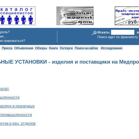
ароль?
Искать:
в
я...
Поиск идет по фрагменту 
истрироваться?
я
Пресса
Объявления
Обзоры
Книги
Госторги
Поиск на сайтах
Исследования
Е УСТАНОВКИ - изделия и поставщики на Медпро
палат
ышленности
молкух и прачечных
й промышленности
птек и рец. отделов