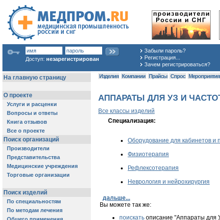
Забыли пароль?
Регистрация...
Доступ:
незарегистрирован
Зачем регистрироваться?
Изделия
Компании
Прайсы
Спрос
Мероприяти
АППАРАТЫ ДЛЯ УЗ И ЧАСТОТН
Все классы изделий
Специализация:
Оборудование для кабинетов и 
Физиотерапия
Рефлексотерапия
Неврология и нейрохирургия
дальше...
Вы можете так же:
поискать
описание "Аппараты для У