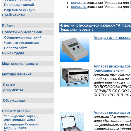
поискать
описание "Аппараты для У
поискать
описание "Аппараты для У
Изделия, относящиеся к классу "Аппарат
Показаны первые 5
Аппарат электросонн
Аппарат низкочасто
(одноканальный)
Аппарат низкочасто
предназначен для леч
модулированными син
ПО ВОПРОСАМ ПРИО
ОБРАЩАТЬСЯ В ООО 
ПЕТЕРБУРГ) ТЕЛ. (81
Аппарат низкочасто
Аппарат "Амплипульс
многофункциональным
синусоидальными мод
выпрямленном (одноп