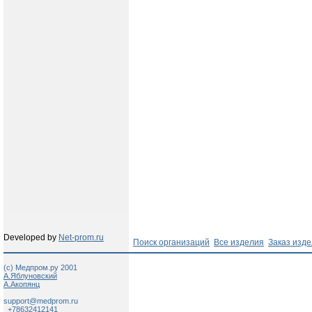
Developed by
Net-prom.ru
Поиск организаций
Все изделия
Заказ изд
(c) Медпром.ру 2001
А.Яблуновский
А.Акопянц
support@medprom.ru
+78632412141