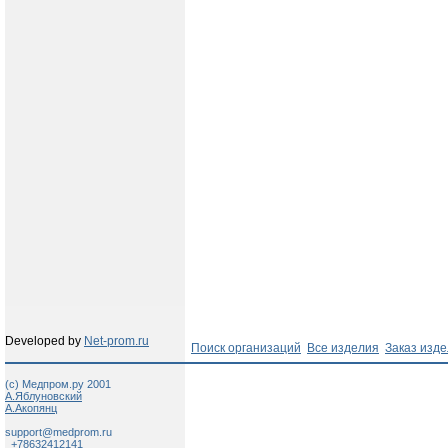
Developed by
Net-prom.ru
Поиск организаций
Все изделия
Заказ изд
(c) Медпром.ру 2001
А.Яблуновский
А.Акопянц
support@medprom.ru
+78632412141