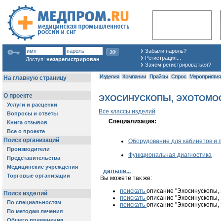
Забыли пароль?
Регистрация...
Доступ:
незарегистрирован
Зачем регистрироваться?
Изделия
Компании
Прайсы
Спрос
Мероприяти
ЭХОСИНУСКОПЫ, ЭХОТОМОСКО
Все классы изделий
Специализация:
Оборудование для кабинетов и 
Функциональная диагностика
дальше...
Вы можете так же:
поискать
описание "Эхосинускопы, 
поискать
описание "Эхосинускопы, 
поискать
описание "Эхосинускопы, 