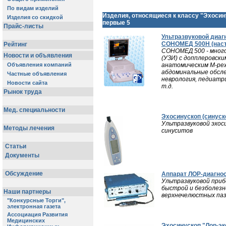
Изделия, относящиеся к классу "Эхосин
первые 5
Ультразвуковой диаг
СОНОМЕД 500Н (наст
СОНОМЕД 500 - мног
(УЗИ) с допплеровск
анатомическим М-реж
абдоминальные обслед
неврология, педиатри
т.д.
Эхосинускоп (синуск
Ультразвуковой эхоси
синуситов
Аппарат ЛОР-диагно
Ультразвуковой приб
быстрой и безболезн
верхнечелюстных паз
Эхосинускоп "Лор-эк