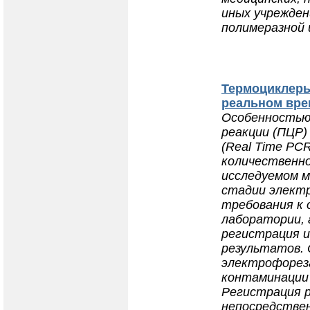
иных учрежден
полимеразной 
Термоциклер
реальном вре
Особенностью
реакции (ПЦР)
(Real Time PC
количественно
исследуемом 
стадии элект
требования к 
лаборатории,
регистрация и
результатов.
электрофореза
контаминации
Регистрация 
непосредствен