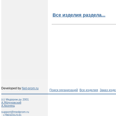
Все изделия раздела...
Developed by
Net-prom.ru
Поиск организаций
Все изделия
Заказ изд
(c) Медпром.ру 2001
А.Яблуновский
А.Акопянц
support@medprom.ru
+78632412141