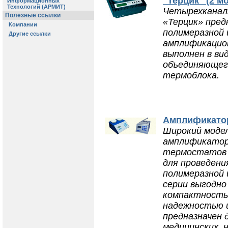
"Терцик" (2 м
Четырехканал
«Терцик» пред
полимеразной 
амплификацион
выполнен в ви
объединяющего
термоблока.
Амплификато
Широкий моде
амплификатор
термостатов 
для проведен
полимеразной 
серии выгодно
компактность
надежностью 
предназначен 
медицинских, 