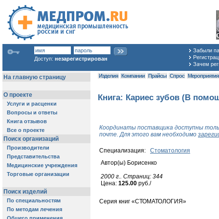
Забыли п
Регистраци
Доступ:
незарегистрирован
Зачем рег
Изделия
Компании
Прайсы
Спрос
Мероприяти
Книга: Кариес зубов (В помо
Координаты поставщика доступны толь
почте. Для этого вам необходимо
зареги
Специализация:
Стоматология
Автор(ы) Борисенко
2000 г.. Cтраниц: 344
Цена:
125.00
руб./
Cерия книг «СТОМАТОЛОГИЯ»