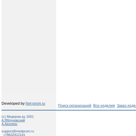
Developed by
Net-prom.ru
Поиск организаций
Все изделия
Заказ изд
(c) Медпром.ру 2001
А.Яблуновский
А.Акопянц
support@medprom.ru
+78632412141