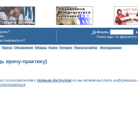
ароль?
Искать:
в
я...
Поиск идет по фрагменту 
истрироваться?
я
Пресса
Объявления
Обзоры
Книги
Госторги
Поиск на сайтах
Исследования
щь врачу-практику)
ко пользователям с
полным доступом
но мы можем выслать информацию 
стрироваться
.