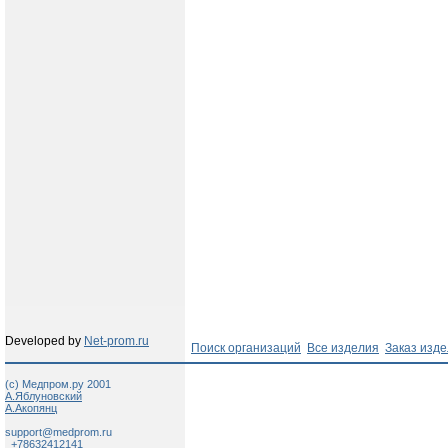
Developed by
Net-prom.ru
Поиск организаций
Все изделия
Заказ изд
(c) Медпром.ру 2001
А.Яблуновский
А.Акопянц
support@medprom.ru
+78632412141