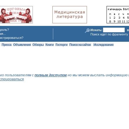
ароль?
Искать:
в
я...
Поиск идет по фрагменту 
истрироваться?
я
Пресса
Объявления
Обзоры
Книги
Госторги
Поиск на сайтах
Исследования
ко пользователям с
полным доступом
но мы можем выслать информацию 
стрироваться
.