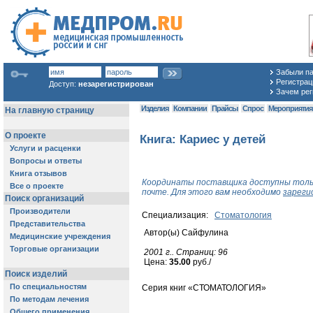
Забыли п
Регистраци
Доступ:
незарегистрирован
Зачем рег
Изделия
Компании
Прайсы
Спрос
Мероприяти
Книга: Кариес у детей
Координаты поставщика доступны толь
почте. Для этого вам необходимо
зареги
Специализация:
Стоматология
Автор(ы) Сайфулина
2001 г.. Cтраниц: 96
Цена:
35.00
руб./
Cерия книг «СТОМАТОЛОГИЯ»