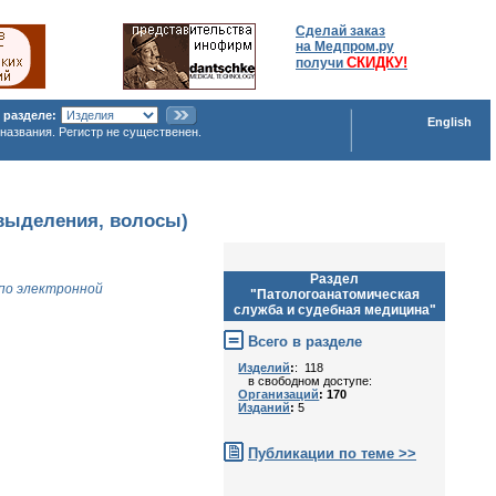
Сделай заказ
на Медпром.ру
СКИДКУ!
получи
 разделе:
English
названия. Регистр не существенен.
 выделения, волосы)
Раздел
по электронной
"Патологоанатомическая
служба и судебная медицина"
Всего в разделе
Изделий
:
: 118
в свободном доступе:
Организаций
: 170
Изданий
:
5
Публикации по теме >>