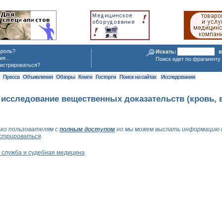
ароль?
Искать:
в
я...
Поиск идет по фрагменту 
истрироваться?
я
Пресса
Объявления
Обзоры
Книги
Госторги
Поиск на сайтах
Исследования
 исследование вещественных доказательств (кровь,
ко пользователям с
полным доступом
но мы можем выслать информацию 
стрироваться
.
 служба и судебная медицина