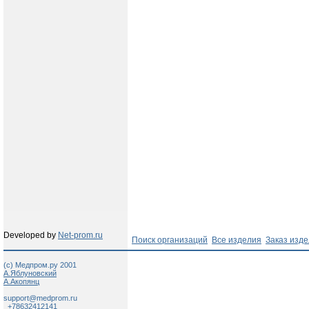
Developed by
Net-prom.ru
Поиск организаций
Все изделия
Заказ изд
(c) Медпром.ру 2001
А.Яблуновский
А.Акопянц
support@medprom.ru
+78632412141