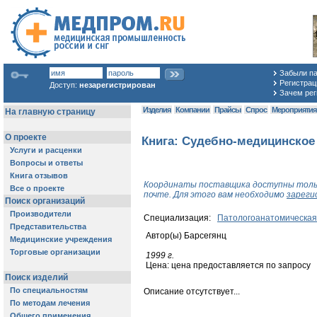
Забыли п
Регистраци
Доступ:
незарегистрирован
Зачем рег
Изделия
Компании
Прайсы
Спрос
Мероприяти
Книга: Судебно-медицинское
Координаты поставщика доступны толь
почте. Для этого вам необходимо
зареги
Специализация:
Патологоанатомическая
Автор(ы) Барсегянц
1999 г.
Цена: цена предоставляется по запросу
Описание отсутствует...