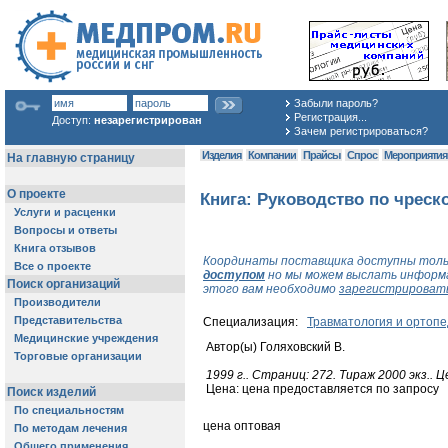
Забыли пароль?
Регистрация...
Доступ:
незарегистрирован
Зачем регистрироваться?
Изделия
Компании
Прайсы
Спрос
Мероприяти
Книга: Руководство по чреск
Координаты поставщика доступны толь
доступом
но мы можем выслать информа
этого вам необходимо
зарегистрироват
Специализация:
Травматология и ортоп
Автор(ы) Голяховский В.
1999 г.. Cтраниц: 272. Тираж 2000 экз.. Ц
Цена: цена предоставляется по запросу
цена оптовая