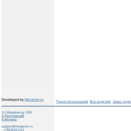
Developed by
Net-prom.ru
Поиск организаций
Все изделия
Заказ изд
(c) Медпром.ру 2001
А.Яблуновский
А.Акопянц
support@medprom.ru
+78632412141