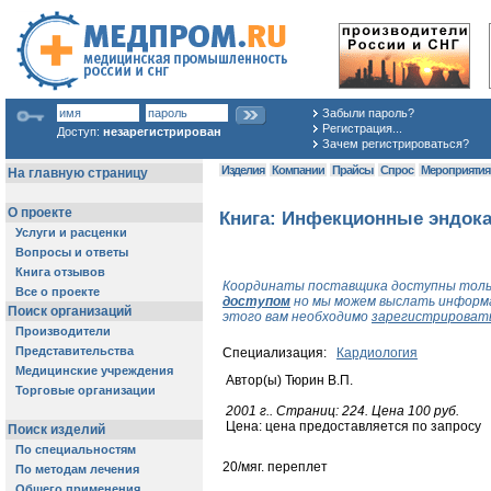
Забыли пароль?
Регистрация...
Доступ:
незарегистрирован
Зачем регистрироваться?
Изделия
Компании
Прайсы
Спрос
Мероприяти
Книга: Инфекционные эндок
Координаты поставщика доступны толь
доступом
но мы можем выслать информа
этого вам необходимо
зарегистрироват
Специализация:
Кардиология
Автор(ы) Тюрин В.П.
2001 г.. Cтраниц: 224. Цена 100 руб.
Цена: цена предоставляется по запросу
20/мяг. переплет