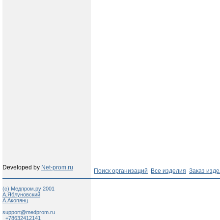
Developed by
Net-prom.ru
Поиск организаций
Все изделия
Заказ изд
(c) Медпром.ру 2001
А.Яблуновский
А.Акопянц
support@medprom.ru
+78632412141