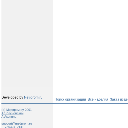
Developed by
Net-prom.ru
Поиск организаций
Все изделия
Заказ изд
(c) Медпром.ру 2001
А.Яблуновский
А.Акопянц
support@medprom.ru
+78632412141