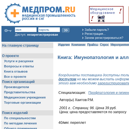
Забыли пароль?
Регистрация...
Доступ:
незарегистрирован
Зачем регистрироваться?
Изделия
Компании
Прайсы
Спрос
Мероприяти
Книга: Имунопатология и ал
Координаты поставщика доступны толь
доступом
но мы можем выслать информа
этого вам необходимо
зарегистрироват
Специализация:
Профпатология и гигиен
Автор(ы) Хаитов Р.М.
2001 г.. Cтраниц: 96. Цена 39 руб.
Цена: цена предоставляется по запросу
40/мяг. переплет